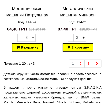
Металлические
Металлические
машинки Патрульная
машинки минивен
полиция X14-24
Огонь X14-21
Код: X14-24
Код: X14-21
64,40 ГРН
87,40 ГРН
101,20 ГРН
128,80 ГРН
-
+
-
+
В корзину
В корзину
Впе
Показано 1-20 из 43
1
2
3
Детские игрушки часто ломаются, особенно пластмассовые, а
вот железные металлические машинки послужат дольше.
В нашем интернет-магазине игрушек оптом S.K.A.Z.K.A
представлено широкий ассортимент моделей металлических
железных машин известных брендов, как то, BMW, Lexus,
Mazda, Mercedes Benz, Renault, Skoda, Subaru, Rolls-Royce,