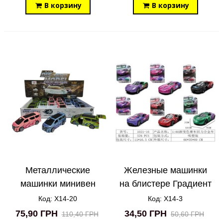
В корзину
В корзину
Металлические
Железные машинки
машинки минивен
на блистере Градиент
Огонь в коробке X14-
X14-3
Код: X14-20
Код: X14-3
20
75,90 ГРН
34,50 ГРН
110,40 ГРН
50,60 ГРН