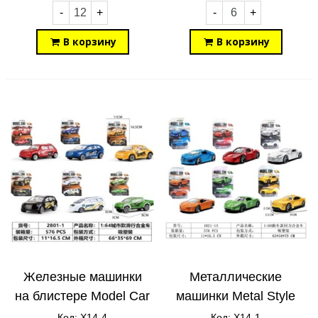
-
+
-
+
В корзину
В корзину
Железные машинки
Металлические
на блистере Model Car
машинки Metal Style
X14-4
X14-1
Код: X14-4
Код: X14-1