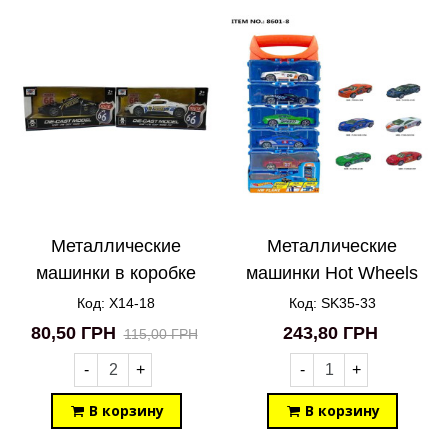
Металлические
Металлические
машинки в коробке
машинки Hot Wheels
Police Alarm X14-18
6in1 SK35-33
Код: X14-18
Код: SK35-33
80,50 ГРН
243,80 ГРН
115,00 ГРН
-
+
-
+
В корзину
В корзину