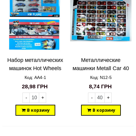
Набор металлических
Металлические
машинок Hot Wheels
машинки Metall Car 40
10in1 AA4-1
шт N12-5
Код: AA4-1
Код: N12-5
28,98 ГРН
8,74 ГРН
-
+
-
+
В корзину
В корзину