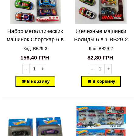
Набор металлических
Железные машинки
машинок Спорткар 6 в
Болиды 6 в 1 BB29-2
1 BB29-3
Код: BB29-3
Код: BB29-2
156,40 ГРН
82,80 ГРН
-
+
-
+
В корзину
В корзину