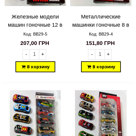
Железные модели
Металлические
машин гоночные 12 в
машинки гоночные 8 в
1 BB29-5
1 BB29-4
Код: BB29-5
Код: BB29-4
207,00 ГРН
151,80 ГРН
-
+
-
+
В корзину
В корзину