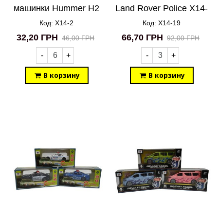
машинки Hummer H2
Land Rover Police X14-
X14-2
19
Код: X14-2
Код: X14-19
32,20 ГРН
66,70 ГРН
46,00 ГРН
92,00 ГРН
-
+
-
+
В корзину
В корзину