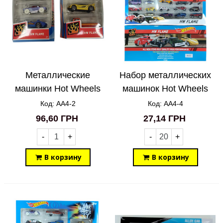
Металлические
Набор металлических
машинки Hot Wheels
машинок Hot Wheels
AA4-2
20in1 AA4-4
Код: AA4-2
Код: AA4-4
96,60 ГРН
27,14 ГРН
-
+
-
+
В корзину
В корзину