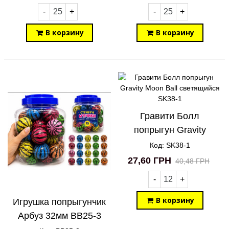
-
+
-
+
В корзину
В корзину
Гравити Болл
попрыгун Gravity
Moon Ball светящийся
Код: SK38-1
SK38-1
27,60 ГРН
40,48 ГРН
-
+
В корзину
Игрушка попрыгунчик
Арбуз 32мм BB25-3