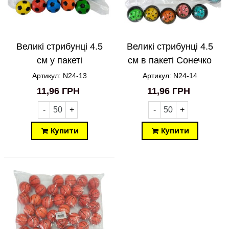
Великі стрибунці 4.5
Великі стрибунці 4.5
см у пакеті
см в пакеті Сонечко
Футбольний м'яч N24-
N24-14
Артикул: N24-13
Артикул: N24-14
13
11,96 ГРН
11,96 ГРН
-
+
-
+
Купити
Купити