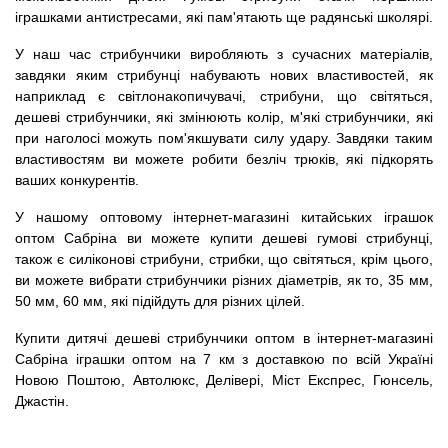
іграшками антистресами, які пам'ятають ще радянські школярі.
У наш час стрибунчики виробляють з сучасних матеріалів,
завдяки яким стрибунці набувають нових властивостей, як
наприклад є світлонакопичувачі, стрибуни, що світяться,
дешеві стрибунчики, які змінюють колір, м'які стрибунчики, які
при наголосі можуть пом'якшувати силу удару. Завдяки таким
властивостям ви можете робити безліч трюків, які підкорять
ваших конкурентів.
У нашому оптовому інтернет-магазині китайських іграшок
оптом Сабріна ви можете купити дешеві гумові стрибунці,
також є силіконові стрибуни, стрибки, що світяться, крім цього,
ви можете вибрати стрибунчики різних діаметрів, як то, 35 мм,
50 мм, 60 мм, які підійдуть для різних цілей.
Купити дитячі дешеві стрибунчики оптом в інтернет-магазині
Сабріна іграшки оптом на 7 км з доставкою по всій Україні
Новою Поштою, Автолюкс, Делівері, Міст Експрес, Гюнсель,
Джастін.