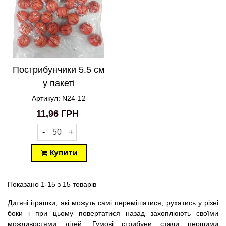
Пострибунчики 5.5 см
у пакеті
Баскетбольний м'яч
Артикул: N24-12
червоний N24-12
11,96 ГРН
-
+
Купити
Показано 1-15 з 15 товарів
Дитячі іграшки, які можуть самі перемішатися, рухатись у різні
боки і при цьому повертатися назад захоплюють своїми
можливостями дітей. Гумові стрибуни стали першими