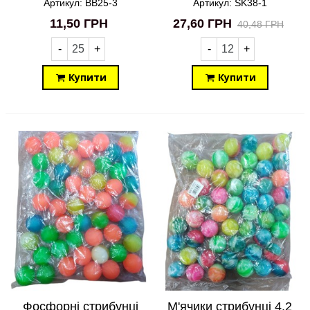
стрибунець Gravity
Артикул: BB25-3
Артикул: SK38-1
Moon Ball світиться
11,50 ГРН
27,60 ГРН
40,48 ГРН
SK38-1
-
+
-
+
Купити
Купити
Фосфорні стрибунці
М'ячики стрибунці 4.2