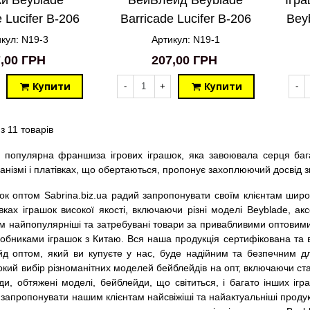
 Lucifer B-206
Barricade Lucifer B-206
Bey
N19-3
кул: N19-3
Артикул: N19-1
,00 ГРН
207,00 ГРН
Купити
Купити
-
+
-
з 11 товарів
 популярна франшиза ігрових іграшок, яка завоювала серця бага
нізмі і платівках, що обертаються, пропонує захоплюючий досвід зма
ок оптом Sabrina.biz.ua радий запропонувати своїм клієнтам шир
вках іграшок високої якості, включаючи різні моделі Beyblade, а
м найпопулярніші та затребувані товари за привабливими оптовими
обниками іграшок з Китаю. Вся наша продукція сертифікована та 
д оптом, який ви купуєте у нас, буде надійним та безпечним дл
ий вибір різноманітних моделей бейблейдів на опт, включаючи станд
ди, обтяжені моделі, бейблейди, що світиться, і багато інших 
запропонувати нашим клієнтам найсвіжіші та найактуальніші продукт