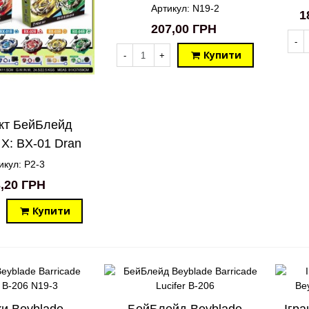
Артикул: N19-2
1
207,00 ГРН
-
Купити
-
+
кт БейБлейд
 X: BX-01 Dran
а BX-02 Hells
икул: P2-3
Scythe
,20 ГРН
Купити
ки Beyblade
БейБлейд Beyblade
Ігра