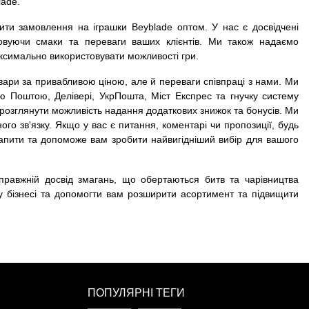
lade.
и замовлення на іграшки Beyblade оптом. У нас є досвідчені
ховуючи смаки та переваги ваших клієнтів. Ми також надаємо
ксимально використовувати можливості гри.
товари за привабливою ціною, але й переваги співпраці з нами. Ми
ю Поштою, Делівері, УкрПошта, Міст Експрес та гнучку систему
і розглянути можливість надання додаткових знижок та бонусів. Ми
ого зв'язку. Якщо у вас є питання, коментарі чи пропозиції, будь
 запити та допоможе вам зробити найвигідніший вибір для вашого
справжній досвід змагань, що обертаються битв та чарівництва
 бізнесі та допомогти вам розширити асортимент та підвищити
ПОПУЛЯРНІ ТЕГИ