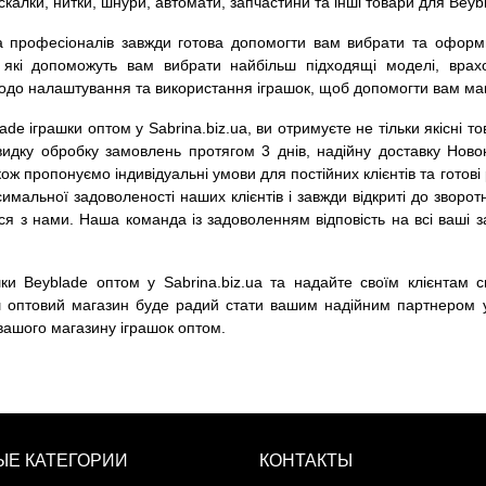
скалки, нитки, шнури, автомати, запчастини та інші товари для Beyb
 професіоналів завжди готова допомогти вам вибрати та оформит
и, які допоможуть вам вибрати найбільш підходящі моделі, вра
щодо налаштування та використання іграшок, щоб допомогти вам ма
de іграшки оптом у Sabrina.biz.ua, ви отримуєте не тільки якісні 
идку обробку замовлень протягом 3 днів, надійну доставку Ново
ож пропонуємо індивідуальні умови для постійних клієнтів та готов
мальної задоволеності наших клієнтів і завжди відкриті до зворотн
ться з нами. Наша команда із задоволенням відповість на всі ваші
ки Beyblade оптом у Sabrina.biz.ua та надайте своїм клієнтам 
 оптовий магазин буде радий стати вашим надійним партнером у
 вашого магазину іграшок оптом.
Е КАТЕГОРИИ
КОНТАКТЫ