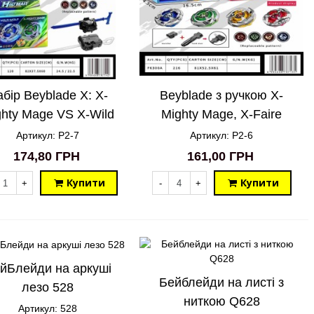
бір Beyblade X: X-
Beyblade з ручкою X-
ghty Mage VS X-Wild
Mighty Mage, X-Faire
 Blue та набір X-Faire
Dragon, X-Wild Wolf Blue,
Артикул: P2-7
Артикул: P2-6
agon VS X-Wild Wolf
X-Wild Wolf Green P2-6
174,80 ГРН
161,00 ГРН
Green P2-7
Купити
Купити
+
-
+
йБлейди на аркуші
Бейблейди на листі з
лезо 528
ниткою Q628
Артикул: 528