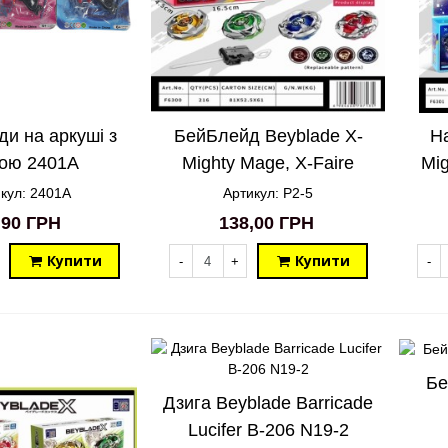
и на аркуші з
БейБлейд Beyblade X-
На
кою 2401A
Mighty Mage, X-Faire
Mi
Dragon, X-Wild Wolf Blue,
Wolf
кул: 2401A
Артикул: P2-5
X-Wild Wolf Green P2-5
Dr
,90 ГРН
138,00 ГРН
Купити
Купити
-
+
-
Бе
Дзига Beyblade Barricade
Lucifer B-206 N19-2