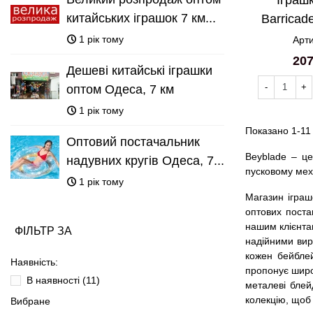
китайських іграшок 7 км...
Barricade
1 рік тому
Арти
207
Дешеві китайські іграшки
-
+
оптом Одеса, 7 км
1 рік тому
Показано 1-11 
Оптовий постачальник
Beyblade – це
надувних кругів Одеса, 7...
пусковому меха
1 рік тому
Магазин іграш
оптових поста
нашим клієнта
ФІЛЬТР ЗА
надійними вир
кожен бейблей
Наявність:
пропонує широк
В наявності
(11)
металеві блей
колекцію, щоб 
Вибране