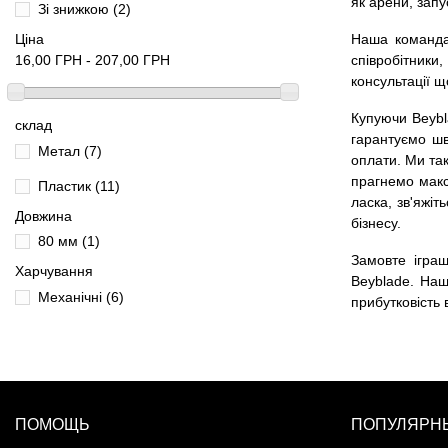
як арени, запу
Зі знижкою
(2)
Ціна
Наша команда
16,00 ГРН - 207,00 ГРН
співробітник
консультації 
Купуючи Beybla
склад
гарантуємо шв
Метал
(7)
оплати. Ми так
прагнемо макси
Пластик
(11)
ласка, зв'яжі
Довжина
бізнесу.
80 мм
(1)
Замовте іграш
Харчування
Beyblade. Наш
Механічні
(6)
прибутковість
ПОМОЩЬ
ПОПУЛЯРНЫ