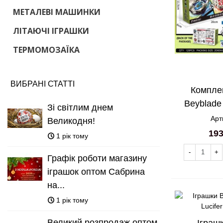
МЕТАЛЕВІ МАШИНКИ
ЛІТАЮЧІ ІГРАШКИ
ТЕРМОМОЗАЇКА
ВИБРАНІ СТАТТІ
Компле
Beyblade
Зі світлим днем
Sword т
Арт
Великодня!
193
1 рік тому
-
+
Графік роботи магазину
іграшок оптом Сабрина
на...
1 рік тому
Великий розпродаж оптом
Іграш