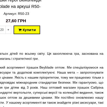
blade на аркуші R50-
23
Артикул: R50-23
27,60 ГРН
Купити
+
тьох дітей по всьому світу. Ця захоплююча гра, заснована на
гань і стратегічної гри.
окий асортимент іграшок Beyblade оптом. Ми спеціалізуємося на
ксесуари та додаткові комплектуючі. Наша мета – запропонувати
 цінами. Якість є нашим пріоритетом, тому ми працюємо тільки з
відповідає міжнародним стандартам безпеки. Ми гарантуємо, що
я гри дітям від 3 років. Наш оптовий магазин іграшок Сабріна
артні вертольоти, суперські версії та колекційні видання, також
іграшок оптом за дешевими цінами. Ми постійно оновлюємо нашу
и. У нашому асортименті ви також знайдете різні аксесуари, такі