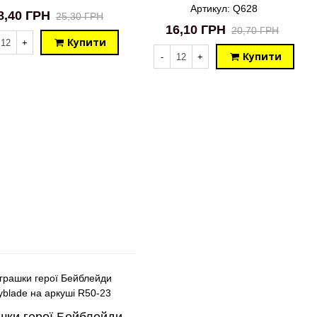
Артикул: Q628
8,40 ГРН
25,30 ГРН
16,10 ГРН
20,70 ГРН
Купити
+
Купити
-
+
шки герої Бейблейди