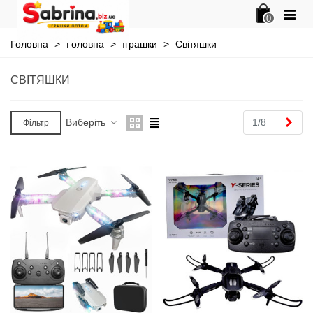
0
Головна
>
Головна
>
Іграшки
>
Світяшки
СВІТЯШКИ
Далі
Виберіть
1/8
Фільтр