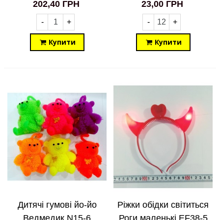
з українською
202,40 ГРН
23,00 ГРН
озвучкою 1005Q
-
+
-
+
SK35-20
Купити
Купити
Дитячі гумові йо-йо
Ріжки обідки світиться
Ведмедик N15-6
Роги маленькі EF38-5