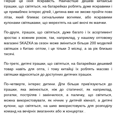
Перше це їхня яскравість. Найчастіше дешеві китайські
іграшки, що світяться, на батарейках роблять дуже яскравими і
це приваблює інтерес дітей, і дитина вже не зможе пройти повз
літак, який блимає сигнальними вогнями, або яскравими
кулонами світяшками, що мерехтять на шиї вночі як маячки.
По-друге, іграшок, що світяться, дуже багато і їх асортимент
зростає з кожним роком, так, наприклад, у нашому оптовому
магазині SKAZKA за сезон може зміниться більше 200 моделей
світяшок з Китаю оптом, і це тільки 3 місяці, а за рік близько
тисячі.
По-третє, дитячі іграшки, що світяться, на батарейках дешевий
товар навіть для опта, і тому китайці їх роблять масово і
світяшки відносяться до доступних дитячих іграшок.
По-четверте, інтерес дитини. Діти більше прив'язуються до
іграшки, яка змінюється, ніж до статичної, як наприклад,
рогатки, постріляв і закінчилося, а паличку, що світиться,
можна використовувати, як нічник у дитячій кімнаті, а дитячі
кулони, що світяться, на шию використовують для розподілу
команд на вечірніх змаганнях або ж концертах .