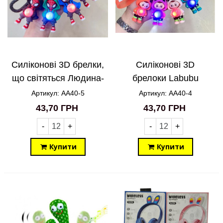
Силіконові 3D брелки,
Силіконові 3D
що світяться Людина-
брелоки Labubu
павук AA40-5
світиться AA40-4
Артикул: AA40-5
Артикул: AA40-4
43,70 ГРН
43,70 ГРН
-
+
-
+
Купити
Купити