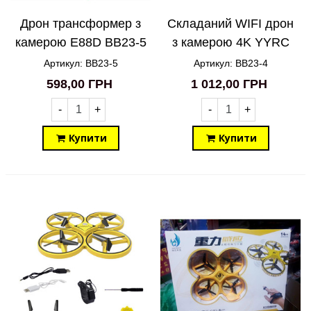
Дрон трансформер з
Складаний WIFI дрон
камерою E88D BB23-5
з камерою 4K YYRC
Y615D BB23-4
Артикул: BB23-5
Артикул: BB23-4
598,00 ГРН
1 012,00 ГРН
-
+
-
+
Купити
Купити