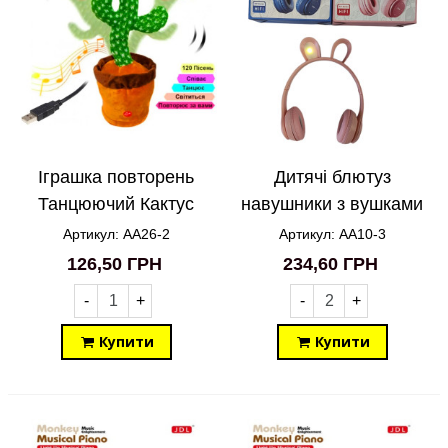
Іграшка повторень
Дитячі блютуз
Танцюючий Кактус
навушники з вушками
музичний AA26-2
кролика P47R AA10-3
Артикул: AA26-2
Артикул: AA10-3
126,50 ГРН
234,60 ГРН
-
+
-
+
Купити
Купити