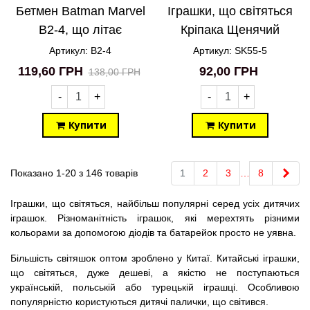
Бетмен Batman Marvel
Іграшки, що світяться
B2-4, що літає
Кріпака Щенячий
супергерой
патруль Paw PATROL
Артикул: B2-4
Артикул: SK55-5
Rubble PH028D SK55-
119,60 ГРН
92,00 ГРН
138,00 ГРН
5
-
+
-
+
Купити
Купити
Далі
Показано 1-20 з 146 товарів
1
2
3
…
8
Іграшки, що світяться, найбільш популярні серед усіх дитячих
іграшок. Різноманітність іграшок, які мерехтять різними
кольорами за допомогою діодів та батарейок просто не уявна.
Більшість світяшок оптом зроблено у Китаї. Китайські іграшки,
що світяться, дуже дешеві, а якістю не поступаються
українській, польській або турецькій іграшці. Особливою
популярністю користуються дитячі палички, що світився.