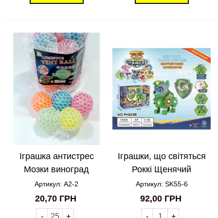
Іграшка антистрес
Іграшки, що світяться
Мозки виноград
Роккі Щенячий
світлонакопичувальний
патруль Paw PATROL
Артикул: A2-2
Артикул: SK55-6
у банку A2-2
Rocky PH028E SK55-6
20,70 ГРН
92,00 ГРН
-
+
-
+