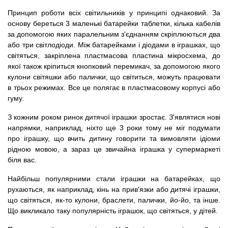
Принцип роботи всіх світильників у принципі однаковий. За
основу береться 3 маленькі батарейки таблетки, кілька кабелів
за допомогою яких паралельним з'єднанням скріплюються два
або три світлодіоди. Між батарейками і діодами в іграшках, що
світяться, закріплена пластмасова пластина мікросхема, до
якої також кріпиться кнопковий перемикач, за допомогою якого
кулони світяшки або палички, що світиться, можуть працювати
в трьох режимах. Все це полягає в пластмасовому корпусі або
гуму.
З кожним роком ринок дитячої іграшки зростає. З'являтися нові
напрямки, наприклад, ніхто ще 3 роки тому не міг подумати
про іграшку, що вчить дитину говорити та вимовляти ідіоми
рідною мовою, а зараз це звичайна іграшка у супермаркеті
біля вас.
Найбільш популярними стали іграшки на батарейках, що
рухаються, як наприклад, кінь на прив'язки або дитячі іграшки,
що світяться, як-то кулони, браслети, палички, йо-йо, та інше.
Що викликало таку популярність іграшок, що світяться, у дітей.