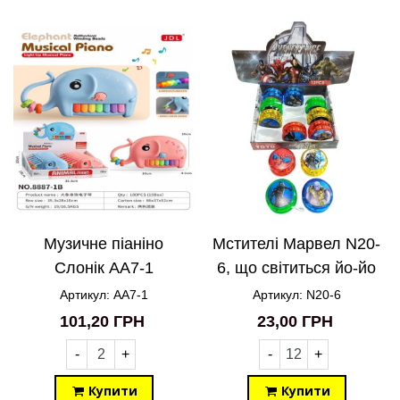
Музичне піаніно
Мстителі Марвел N20-
Слонік AA7-1
6, що світиться йо-йо
на нитці
Артикул: AA7-1
Артикул: N20-6
101,20 ГРН
23,00 ГРН
-
+
-
+
Купити
Купити