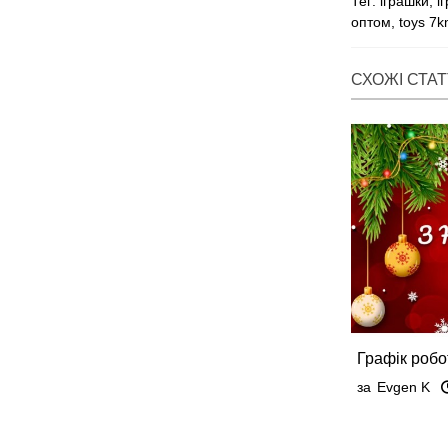
Тег:
іграшки
,
і
оптом
,
toys 7
СХОЖІ СТАТ
Графік робо
Сабрина на 
за
Evgen K