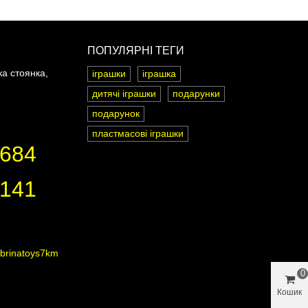
ПОПУЛЯРНІ ТЕГИ
ка стоянка,
іграшки
іграшка
дитячі іграшки
подарунки
подарунок
пластмасові іграшки
8684
3141
sabrinatoys7km
0
Кошик