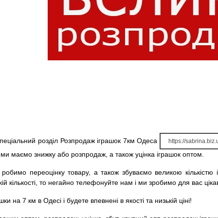
пеціальний розділ Розпродаж іграшок 7км Одеса
https://sabrina.bi
і ми маємо знижку або розпродаж, а також уцінка іграшок оптом.
робимо переоцінку товару, а також збуваємо великою кількістю 
кій кількості, то негайно телефонуйте нам і ми зробимо для вас цік
и на 7 км в Одесі і будете впевнені в якості та низькій ціні!