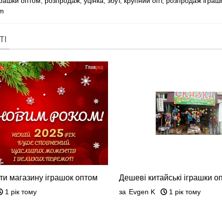
грашки оптом
,
розпродаж
,
уцінка
,
збут
,
крупний опт
,
розпродаж іграш
km
ТІ
ти магазину іграшок оптом
Дешеві китайські іграшки о
Новий Рік 2025
7 км
1 рік тому
за
Evgen K
1 рік тому