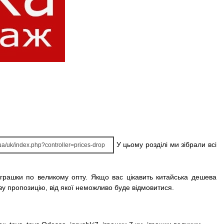
У цьому розділі ми зібрали всі
z.ua/uk/index.php?controller=prices-drop
іграшки по великому опту. Якщо вас цікавить китайська дешева
аву пропозицію, від якої неможливо буде відмовитися.