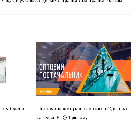
ок
,
toys
,
toys Odessa
,
igrushki7
,
іграшки 7 км
,
іграшки великим
птом Одеса,
Постачальник іграшок оптом в Одесі на
7 км
за
Evgen K
1 рік тому