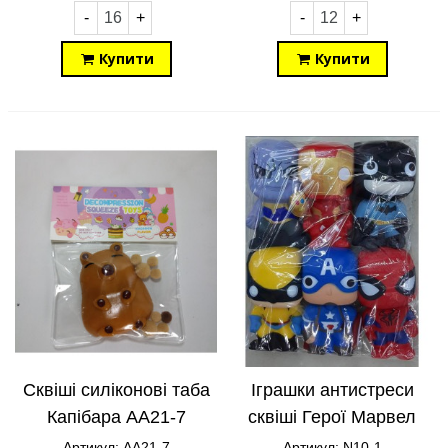
-
+
-
+
Купити
Купити
Сквіші силіконові таба
Іграшки антистреси
Капібара AA21-7
сквіші Герої Марвел
N10-1
Артикул: AA21-7
Артикул: N10-1