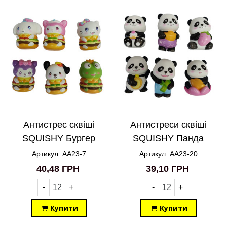
Антистрес сквіші
Антистреси сквіші
SQUISHY Бургер
SQUISHY Панда
Санріо Sanrio AA23-7
AA23-20
Артикул: AA23-7
Артикул: AA23-20
40,48 ГРН
39,10 ГРН
-
+
-
+
Купити
Купити