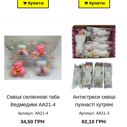
Купити
Купити
Сквіші силіконові таба
Антистреси сквіші
Ведмедики AA21-4
пухнасті хутряні
великі Коти AA21-3
Артикул: AA21-4
Артикул: AA21-3
34,50 ГРН
62,10 ГРН