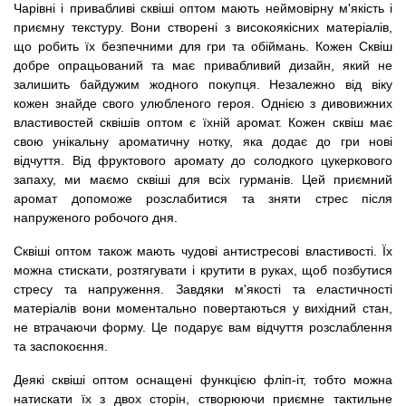
Чарівні і привабливі сквіші оптом мають неймовірну м'якість і
приємну текстуру. Вони створені з високоякісних матеріалів,
що робить їх безпечними для гри та обіймань. Кожен Сквіш
добре опрацьований та має привабливий дизайн, який не
залишить байдужим жодного покупця. Незалежно від віку
кожен знайде свого улюбленого героя. Однією з дивовижних
властивостей сквішів оптом є їхній аромат. Кожен сквіш має
свою унікальну ароматичну нотку, яка додає до гри нові
відчуття. Від фруктового аромату до солодкого цукеркового
запаху, ми маємо сквіші для всіх гурманів. Цей приємний
аромат допоможе розслабитися та зняти стрес після
напруженого робочого дня.
Сквіші оптом також мають чудові антистресові властивості. Їх
можна стискати, розтягувати і крутити в руках, щоб позбутися
стресу та напруження. Завдяки м'якості та еластичності
матеріалів вони моментально повертаються у вихідний стан,
не втрачаючи форму. Це подарує вам відчуття розслаблення
та заспокоєння.
Деякі сквіші оптом оснащені функцією фліп-іт, тобто можна
натискати їх з двох сторін, створюючи приємне тактильне