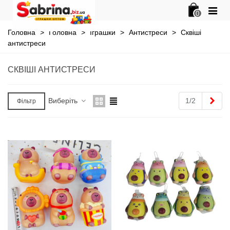
0
Головна
>
Головна
>
Іграшки
>
Антистреси
>
Сквіші
антистреси
СКВІШІ АНТИСТРЕСИ
Далі
Виберіть
1/2
Фільтр