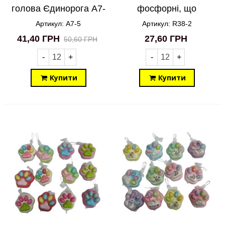
голова Єдинорога A7-
фосфорні, що
5
світиться R38-2
Артикул: A7-5
Артикул: R38-2
41,40 ГРН
27,60 ГРН
50,60 ГРН
-
+
-
+
Купити
Купити