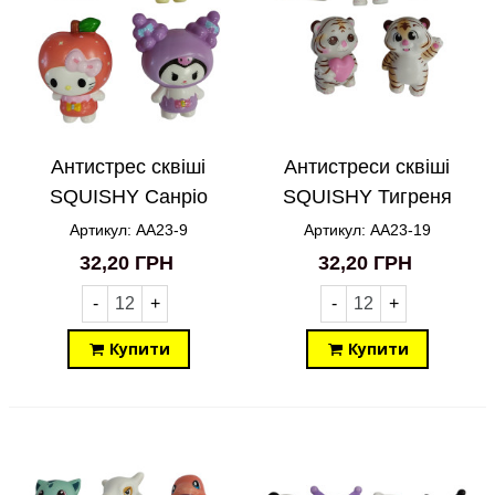
Антистрес сквіші
Антистреси сквіші
SQUISHY Санріо
SQUISHY Тигреня
Sanrio фрукти AA23-9
AA23-19
Артикул: AA23-9
Артикул: AA23-19
32,20 ГРН
32,20 ГРН
-
+
-
+
Купити
Купити