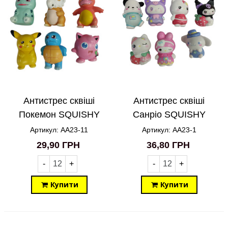
Антистрес сквіші
Антистрес сквіші
Покемон SQUISHY
Санріо SQUISHY
Pokemon AA23-11
Sanrio AA23-1
Артикул: AA23-11
Артикул: AA23-1
29,90 ГРН
36,80 ГРН
-
+
-
+
Купити
Купити