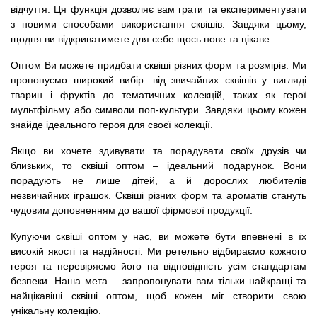
відчуття. Ця функція дозволяє вам грати та експериментувати
з новими способами використання сквішів. Завдяки цьому,
щодня ви відкриватимете для себе щось нове та цікаве.
Оптом Ви можете придбати сквіші різних форм та розмірів. Ми
пропонуємо широкий вибір: від звичайних сквішів у вигляді
тварин і фруктів до тематичних колекцій, таких як герої
мультфільму або символи поп-культури. Завдяки цьому кожен
знайде ідеального героя для своєї колекції.
Якщо ви хочете здивувати та порадувати своїх друзів чи
близьких, то сквіші оптом – ідеальний подарунок. Вони
порадують не лише дітей, а й дорослих любителів
незвичайних іграшок. Сквіші різних форм та ароматів стануть
чудовим доповненням до вашої фірмової продукції.
Купуючи сквіші оптом у нас, ви можете бути впевнені в їх
високій якості та надійності. Ми ретельно відбираємо кожного
героя та перевіряємо його на відповідність усім стандартам
безпеки. Наша мета – запропонувати вам тільки найкращі та
найцікавіші сквіші оптом, щоб кожен міг створити свою
унікальну колекцію.