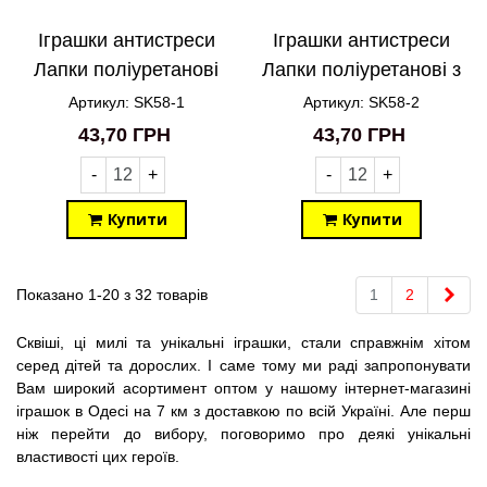
Іграшки антистреси
Іграшки антистреси
Лапки поліуретанові
Лапки поліуретанові з
SK58-1
малюнками SK58-2
Артикул: SK58-1
Артикул: SK58-2
43,70 ГРН
43,70 ГРН
-
+
-
+
Купити
Купити
Далі
Показано 1-20 з 32 товарів
1
2
Сквіші, ці милі та унікальні іграшки, стали справжнім хітом
серед дітей та дорослих. І саме тому ми раді запропонувати
Вам широкий асортимент оптом у нашому інтернет-магазині
іграшок в Одесі на 7 км з доставкою по всій Україні. Але перш
ніж перейти до вибору, поговоримо про деякі унікальні
властивості цих героїв.