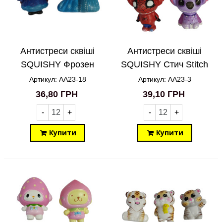
Антистреси сквіші
Антистреси сквіші
SQUISHY Фрозен
SQUISHY Стич Stitch
Ельза та Анна AA23-
AA23-3
Артикул: AA23-18
Артикул: AA23-3
18
36,80 ГРН
39,10 ГРН
-
+
-
+
Купити
Купити