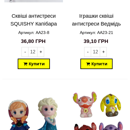
Сквіші антистреси
Іграшки сквіші
SQUISHY Капібара
антистреси Ведмідь
AA23-8
авокадо в шапочці
Артикул: AA23-8
Артикул: AA23-21
AA23-21
36,80 ГРН
39,10 ГРН
-
+
-
+
Купити
Купити