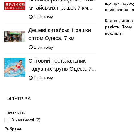
що при пересу
китайських іграшок 7 км...
прихованих пл
1 рік тому
Кожна дитина 
радість. Тому
Дешеві китайські іграшки
покупців!
оптом Одеса, 7 км
1 рік тому
Оптовий постачальник
надувних кругів Одеса, 7...
1 рік тому
ФІЛЬТР ЗА
Наявність:
В наявності
(2)
Вибране