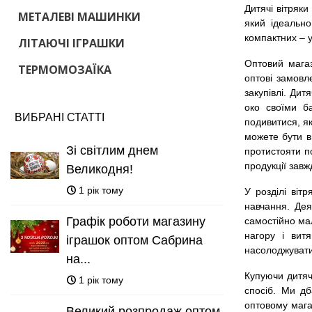
Дитячі вітряки
МЕТАЛЕВІ МАШИНКИ
який ідеально
компактних – у
ЛІТАЮЧІ ІГРАШКИ
Оптовий магаз
ТЕРМОМОЗАЇКА
оптові замовл
закупівлі. Дит
око своїми б
ВИБРАНІ СТАТТІ
подивитися, як
можете бути вп
Зі світлим днем
протистояти п
продукції завж
Великодня!
1 рік тому
У розділі віт
навчання. Дея
Графік роботи магазину
самостійно ма
нагору і вит
іграшок оптом Сабрина
насолоджуватис
на...
Купуючи дитячі
1 рік тому
спосіб. Ми д
оптовому мага
Великий розпродаж оптом