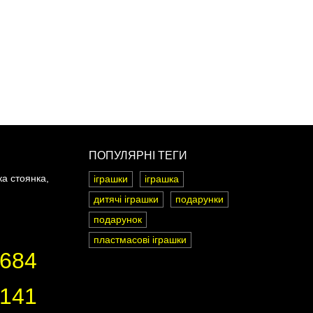
ПОПУЛЯРНІ ТЕГИ
ка стоянка,
іграшки
іграшка
дитячі іграшки
подарунки
подарунок
пластмасові іграшки
8684
3141