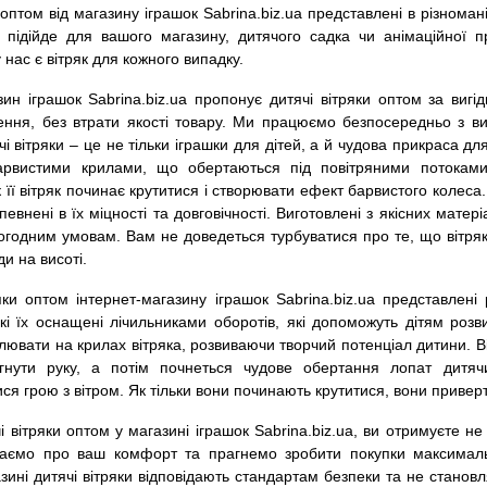
 оптом від магазину іграшок Sabrina.biz.ua представлені в різнома
 підійде для вашого магазину, дитячого садка чи анімаційної 
 нас є вітряк для кожного випадку.
ин іграшок Sabrina.biz.ua пропонує дитячі вітряки оптом за виг
ення, без втрати якості товару. Ми працюємо безпосередньо з 
ячі вітряки – це не тільки іграшки для дітей, а й чудова прикраса 
арвистими крилами, що обертаються під повітряними потокам
 її вітряк починає крутитися і створювати ефект барвистого колеса. 
евнені в їх міцності та довговічності. Виготовлені з якісних мате
огодним умовам. Вам не доведеться турбуватися про те, що вітряк
ди на висоті.
ряки оптом інтернет-магазину іграшок Sabrina.biz.ua представлені 
кі їх оснащені лічильниками оборотів, які допоможуть дітям роз
лювати на крилах вітряка, розвиваючи творчий потенціал дитини. Ві
ягнути руку, а потім почнеться чудове обертання лопат дитяч
я грою з вітром. Як тільки вони починають крутитися, вони приверт
 вітряки оптом у магазині іграшок Sabrina.biz.ua, ви отримуєте не
баємо про ваш комфорт та прагнемо зробити покупки максималь
зині дитячі вітряки відповідають стандартам безпеки та не становл