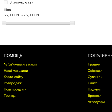
Зі знижкою
(2)
Ціна
55,00 ГРН - 76,00 ГРН
ПОМОЩЬ
ПОПУЛЯРНЫ
Зв'яжіться з нами
Іграшки
Наші магазини
Світяшки
Карта сайту
Сувеніри
Розпродаж
Свято
Нові продукти
Надувні
Тренды
Брелоки
Аксесуари