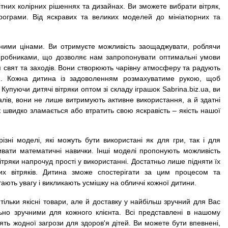
нітних колірних рішеннях та дизайнах. Ви зможете вибрати вітряк,
програми. Від яскравих та великих моделей до мініатюрних та
ідними цінами. Ви отримуєте можливість заощаджувати, роблячи
виробниками, що дозволяє нам запропонувати оптимальні умови
для свят та заходів. Вони створюють чарівну атмосферу та радують
и. Кожна дитина із задоволенням розмахуватиме рукою, щоб
Купуючи дитячі вітряки оптом зі складу іграшок Sabrina.biz.ua, ви
ріалів, вони не лише витримують активне використання, а й здатні
 швидко зламається або втратить свою яскравість – якість нашої
різні моделі, які можуть бути використані як для гри, так і для
вивати математичні навички. Інші моделі пропонують можливість
тряки напрочуд прості у використанні. Достатньо лише підняти їх
их вітряків. Дитина зможе спостерігати за цим процесом та
ають увагу і викликають усмішку на обличчі кожної дитини.
 тільки якісні товари, але й доставку у найбільш зручний для Вас
но зручними для кожного клієнта. Всі представлені в нашому
ять жодної загрози для здоров'я дітей. Ви можете бути впевнені,