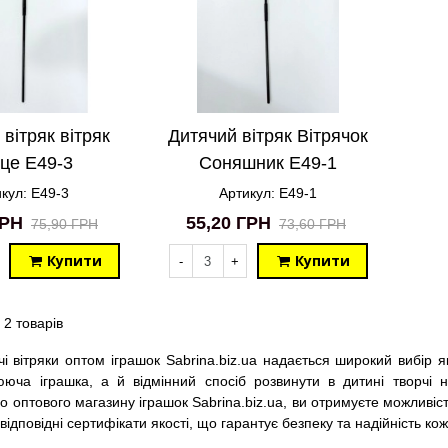
вітряк вітряк
Дитячий вітряк Вітрячок
це E49-3
Соняшник E49-1
кул: E49-3
Артикул: E49-1
ГРН
55,20 ГРН
75,90 ГРН
73,60 ГРН
Купити
Купити
-
+
 2 товарів
чі вітряки оптом іграшок Sabrina.biz.ua надається широкий вибір я
ююча іграшка, а й відмінний спосіб розвинути в дитині творчі н
о оптового магазину іграшок Sabrina.biz.ua, ви отримуєте можливіс
відповідні сертифікати якості, що гарантує безпеку та надійність ко