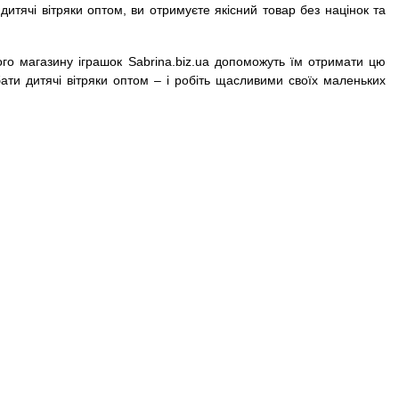
итячі вітряки оптом, ви отримуєте якісний товар без націнок та
вого магазину іграшок Sabrina.biz.ua допоможуть їм отримати цю
ати дитячі вітряки оптом – і робіть щасливими своїх маленьких