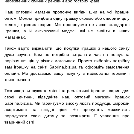
небезпечних хімічних речовин або гострих країв.
Наш оптовий магазин пропонує вигідні ціни на усі іграшки
оптом. Можна придбати одну іграшку окремо або створити цілу
колекцію різних тварин. Ми пропонуємо не лише стандартні
іграшки, а й ексклюзивні моделі, які не знайти в інших
магазинах.
Також варто відзначити, що покупка іграшок з нашого сайту
дуже зручна. Вам не потрібно витрачати час на пошук та
порівняння цін у різних магазинах. Просто виберіть потрібну
вам іграшку на сайті Sabrina.biz.ua та оформіть замовлення
онлайн. Ми доставимо вашу покупку в найкоротші терміни і
точно вчасно.
Тож якщо ви шукаєте якісні та реалістичні іграшки тварин для
своєї дитини, відвідайте наш оптовий магазин іграшок
Sabrina.biz.ua. Ми гарантуємо високу якість продукції, широкий
асортимент та вигідні ціни. Не пропустіть можливість
порадувати свою дитину та розширити її уявлення про
тваринний світ!