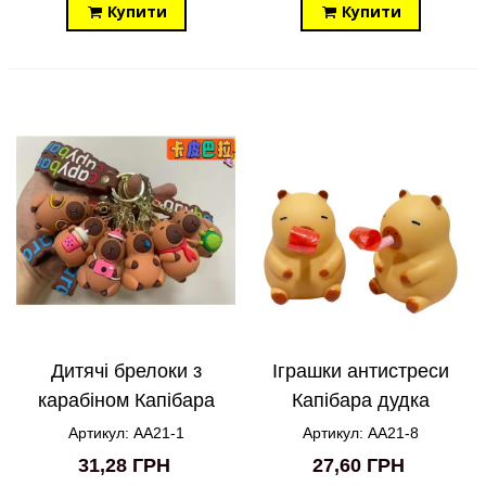
Купити
Купити
Дитячі брелоки з
Іграшки антистреси
карабіном Капібара
Капібара дудка
AA21-1
свисток AA21-8
Артикул: AA21-1
Артикул: AA21-8
31,28 ГРН
27,60 ГРН