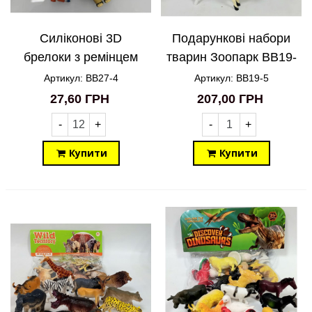
Силіконові 3D
Подарункові набори
брелоки з ремінцем
тварин Зоопарк BB19-
Зверополіс Zootropolis
5
Артикул: BB27-4
Артикул: BB19-5
BB27-4
27,60 ГРН
207,00 ГРН
-
+
-
+
Купити
Купити