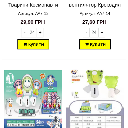
Тварини Космонавти
вентилятор Крокодил
Астронавти Звірі 14
14 см AA7-14
Артикул: AA7-13
Артикул: AA7-14
см AA7-13
29,90 ГРН
27,60 ГРН
-
+
-
+
Купити
Купити