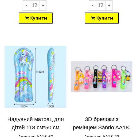
-
+
-
+
Купити
Купити
Надувний матрац для
3D брелоки з
дітей 118 см*50 см
ремінцем Sanrio AA18-
Єдиноріжка Unicorn
23
Артикул: AA16-60
Артикул: AA18-23