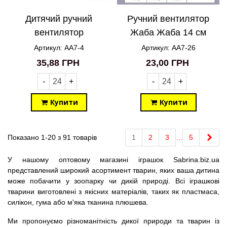
Дитячий ручний
Ручний вентилятор
вентилятор
Жаба Жаба 14 см
Космонавт Астронавт
AA7-26
Артикул: AA7-4
Артикул: AA7-26
16 см AA7-4
35,88 ГРН
23,00 ГРН
-
+
-
+
Купити
Купити
Далі
Показано 1-20 з 91 товарів
1
2
3
…
5
У нашому оптовому магазині іграшок Sabrina.biz.ua
представлений широкий асортимент тварин, яких ваша дитина
може побачити у зоопарку чи дикій природі. Всі іграшкові
тварини виготовлені з якісних матеріалів, таких як пластмаса,
силікон, гума або м'яка тканина плюшева.
Ми пропонуємо різноманітність дикої природи та тварин із