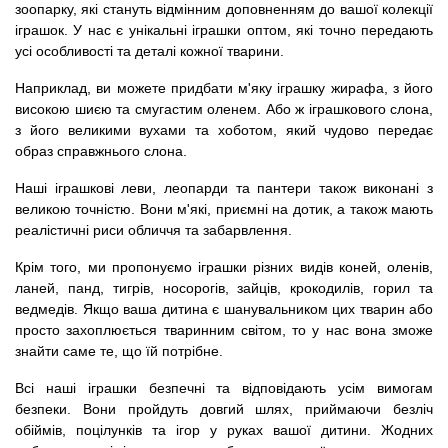
зоопарку, які стануть відмінним доповненням до вашої колекції
іграшок. У нас є унікальні іграшки оптом, які точно передають
усі особливості та деталі кожної тварини.
Наприклад, ви можете придбати м'яку іграшку жирафа, з його
високою шиєю та смугастим оленем. Або ж іграшкового слона,
з його великими вухами та хоботом, який чудово передає
образ справжнього слона.
Наші іграшкові леви, леопарди та пантери також виконані з
великою точністю. Вони м'які, приємні на дотик, а також мають
реалістичні риси обличчя та забарвлення.
Крім того, ми пропонуємо іграшки різних видів коней, оленів,
ланей, панд, тигрів, носорогів, зайців, крокодилів, горил та
ведмедів. Якщо ваша дитина є шанувальником цих тварин або
просто захоплюється тваринним світом, то у нас вона зможе
знайти саме те, що їй потрібне.
Всі наші іграшки безпечні та відповідають усім вимогам
безпеки. Вони пройдуть довгий шлях, приймаючи безліч
обіймів, поцілунків та ігор у руках вашої дитини. Жодних