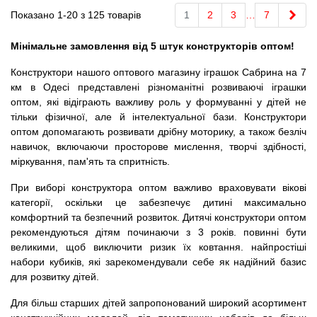
Далі
Показано 1-20 з 125 товарів
1
2
3
…
7
Мінімальне замовлення від 5 штук конструкторів оптом!
Конструктори нашого оптового магазину іграшок Сабрина на 7
км в Одесі представлені різноманітні розвиваючі іграшки
оптом, які відіграють важливу роль у формуванні у дітей не
тільки фізичної, але й інтелектуальної бази. Конструктори
оптом допомагають розвивати дрібну моторику, а також безліч
навичок, включаючи просторове мислення, творчі здібності,
міркування, пам'ять та спритність.
При виборі конструктора оптом важливо враховувати вікові
категорії, оскільки це забезпечує дитині максимально
комфортний та безпечний розвиток. Дитячі конструктори оптом
рекомендуються дітям починаючи з 3 років. повинні бути
великими, щоб виключити ризик їх ковтання. найпростіші
набори кубиків, які зарекомендували себе як надійний базис
для розвитку дітей.
Для більш старших дітей запропонований широкий асортимент