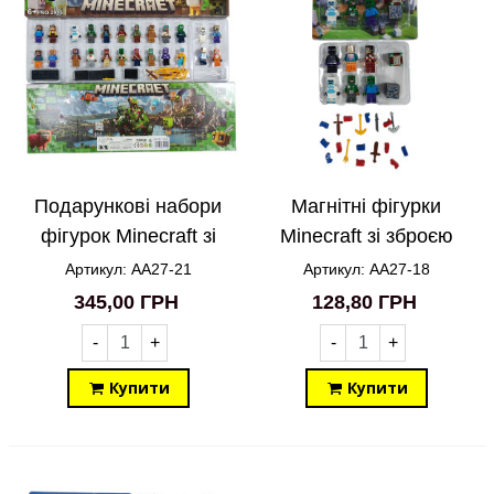
Подарункові набори
Магнітні фігурки
фігурок Minecraft зі
Minecraft зі зброєю
зброєю 24in1 AA27-21
Майнкрафт 6in1 AA27-
Артикул: AA27-21
Артикул: AA27-18
18
345,00 ГРН
128,80 ГРН
-
+
-
+
Купити
Купити