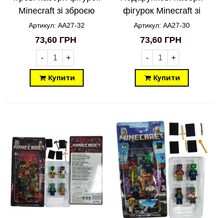
Minecraft зі зброєю
фігурок Minecraft зі
4in1 AA27-32
зброєю 4in1 AA27-30
Артикул: AA27-32
Артикул: AA27-30
73,60 ГРН
73,60 ГРН
-
+
-
+
Купити
Купити