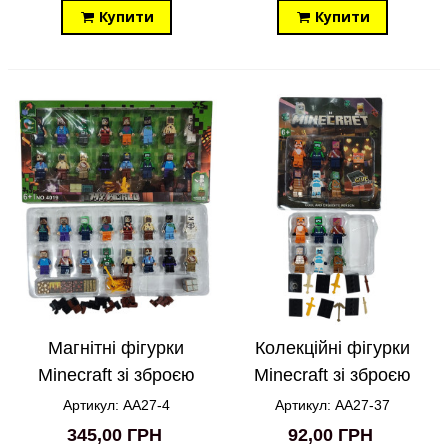
Купити
Купити
Магнітні фігурки
Колекційні фігурки
Minecraft зі зброєю
Minecraft зі зброєю
16in1 AA27-4
Майнкрафт 6 в 1
Артикул: AA27-4
Артикул: AA27-37
AA27-37
345,00 ГРН
92,00 ГРН