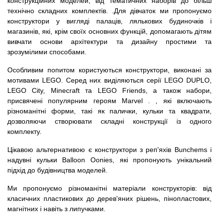
конструкційних моделей, від тематичних наборів до більш
технічно складних комплектів. .Для дівчаток ми пропонуємо
конструктори у вигляді палаців, лялькових будиночків і
магазинів, які, крім своїх основних функцій, допомагають дітям
вивчати основи архітектури та дизайну простими та
зрозумілими способами.
Особливим попитом користуються конструктори, виконані за
мотивами LEGO. Серед них виділяються серії LEGO DUPLO,
LEGO City, Minecraft та LEGO Friends, а також набори,
присвячені популярним героям Marvel . , які включають
різноманітні форми, такі як палички, кульки та квадрати,
дозволяючи створювати складні конструкції із одного
комплекту.
Цікавою альтернативою є конструктори з реп'яхів Bunchems і
надувні кульки Balloon Oonies, які пропонують унікальний
підхід до будівництва моделей.
Ми пропонуємо різноманітні матеріали конструкторів: від
класичних пластикових до дерев'яних рішень, пінопластових,
магнітних і навіть з липучками.