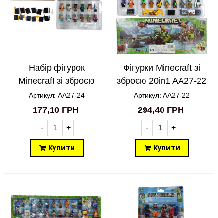
Набір фігурок
Фігурки Minecraft зі
Minecraft зі зброєю
зброєю 20in1 AA27-22
12in1 AA27-24
Артикул: AA27-24
Артикул: AA27-22
177,10 ГРН
294,40 ГРН
-
+
-
+
Купити
Купити