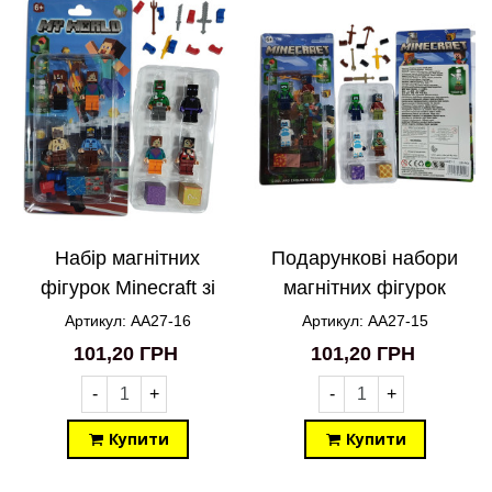
Набір магнітних
Подарункові набори
фігурок Minecraft зі
магнітних фігурок
зброєю 4in1 АА27-16
Minecraft зі зброєю
Артикул: AA27-16
Артикул: AA27-15
4in1 AA27-15
101,20 ГРН
101,20 ГРН
-
+
-
+
Купити
Купити