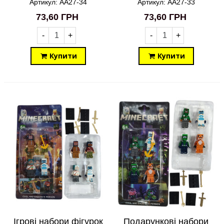
зброєю 4in1 AA27-34
4in1 AA27-33
Артикул: AA27-34
Артикул: AA27-33
73,60 ГРН
73,60 ГРН
-
+
-
+
Купити
Купити
Ігрові набори фігурок
Подарункові набори