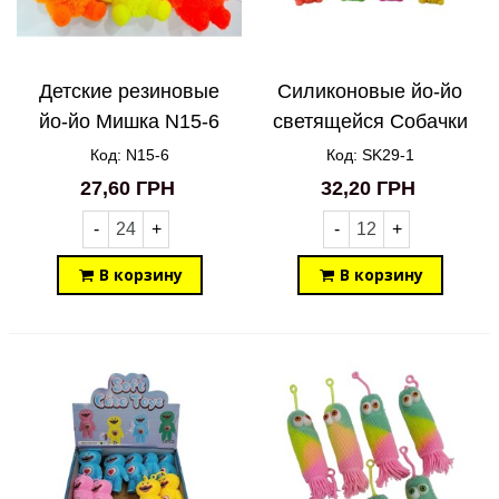
Детские резиновые
Силиконовые йо-йо
йо-йо Мишка N15-6
светящейся Собачки
SK29-1
Код: N15-6
Код: SK29-1
27,60 ГРН
32,20 ГРН
-
+
-
+
В корзину
В корзину