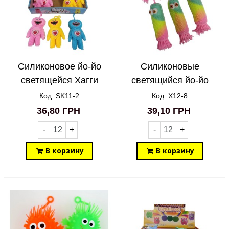
Силиконовое йо-йо
Силиконовые
светящейся Хагги
светящийся йо-йо
Вагги SK11-2
Медуза X12-8
Код: SK11-2
Код: X12-8
36,80 ГРН
39,10 ГРН
-
+
-
+
В корзину
В корзину