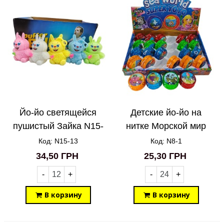
Йо-йо светящейся
Детские йо-йо на
пушистый Зайка N15-
нитке Морской мир
13
N8-1
Код: N15-13
Код: N8-1
34,50 ГРН
25,30 ГРН
-
+
-
+
В корзину
В корзину