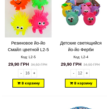
Резиновое йо-йо
Детские светящийся
Смайл цветной L2-5
йо-йо Ферби
лупоглазик L2-4
Код: L2-5
Код: L2-4
29,90 ГРН
29,90 ГРН
34,50 ГРН
34,50 ГРН
-
+
-
+
В корзину
В корзину