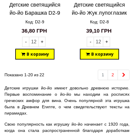
Детские светящийся
Детские светящийся
йо-йо Барашка D2-9
йо-йо Жук лупоглазик
D2-8
Код: D2-9
Код: D2-8
36,80 ГРН
39,10 ГРН
-
+
-
+
В корзину
В корзину
Впе
Показано 1-20 из 22
1
2
Детские игрушки йо-йо имеют довольно древнюю историю.
Первые воспоминание о йо-йо мы находим на росписях
греческих амфор для вина. Очень популярной эта игрушка
была в Древнем Египте, о чем свидетельствуют тексты на
пирамидах.
Свою популярность как игрушку йо-йо начинает с 1920 года,
когда она стала распространенной благодаря доработкам