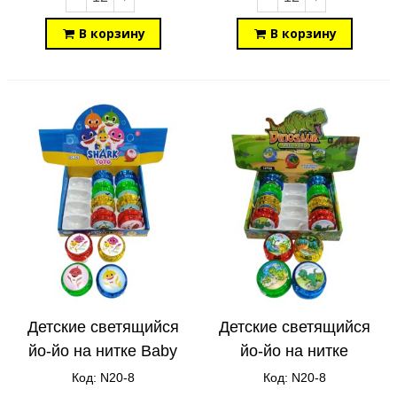
В корзину
В корзину
Детские светящийся
Детские светящийся
йо-йо на нитке Baby
йо-йо на нитке
Shark N20-8
Динозавры N20-8
Код: N20-8
Код: N20-8