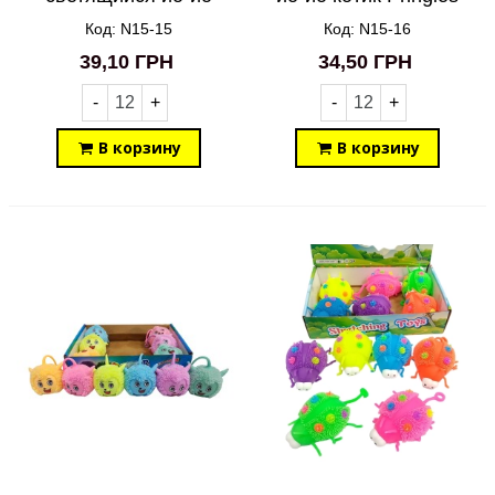
Сказочные животные
N15-16
Код: N15-15
Код: N15-16
N15-15
39,10 ГРН
34,50 ГРН
-
+
-
+
В корзину
В корзину