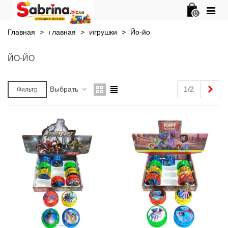
0
Главная
>
Главная
>
Игрушки
>
Йо-йо
ЙО-ЙО
Впе
Выбрать
1/2
Фильтр