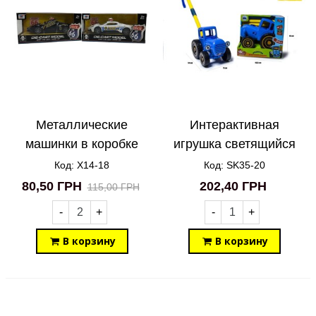
Металлические
Интерактивная
машинки в коробке
игрушка светящийся
Police Alarm X14-18
музыкальный Синий
Код: X14-18
Код: SK35-20
трактор толокар с
80,50 ГРН
202,40 ГРН
115,00 ГРН
украинской озвучкой
-
+
-
+
1005Q SK35-20
В корзину
В корзину