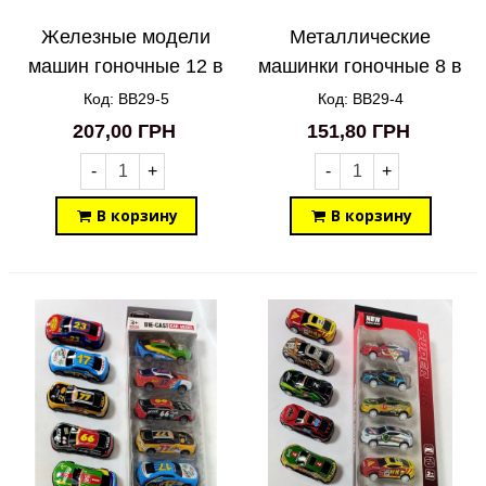
Железные модели
Металлические
машин гоночные 12 в
машинки гоночные 8 в
1 BB29-5
1 BB29-4
Код: BB29-5
Код: BB29-4
207,00 ГРН
151,80 ГРН
-
+
-
+
В корзину
В корзину