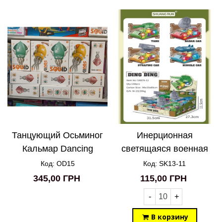
Танцующий Осьминог
Инерционная
Кальмар Dancing
светящаяся военная
Squid Octopus
техника SK13-11
Код: OD15
Код: SK13-11
345,00 ГРН
115,00 ГРН
-
+
В корзину