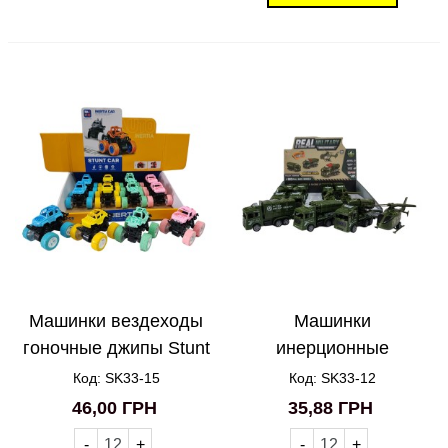
Машинки вездеходы
Машинки
гоночные джипы Stunt
инерционные
Cars SK33-15
Армейская техника
Код: SK33-15
Код: SK33-12
SK33-12
46,00 ГРН
35,88 ГРН
-
+
-
+