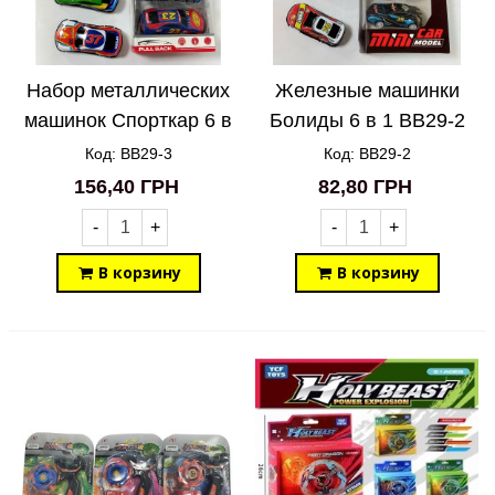
Набор металлических
Железные машинки
машинок Спорткар 6 в
Болиды 6 в 1 BB29-2
1 BB29-3
Код: BB29-3
Код: BB29-2
156,40 ГРН
82,80 ГРН
-
+
-
+
В корзину
В корзину