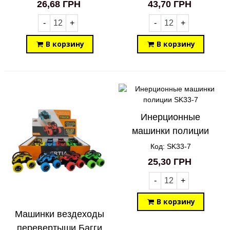
Avengers BB31-3
26,68 ГРН
43,70 ГРН
-
+
-
+
В корзину
В корзину
Инерционные
машинки полиции
SK33-7
Код: SK33-7
25,30 ГРН
-
+
В корзину
Машинки вездеходы
перевертыши Багги