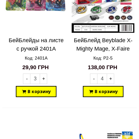
БейБлейды на листе
БейБлейд Beyblade X-
с ручкой 2401A
Mighty Mage, X-Faire
Dragon, X-Wild Wolf
Код: 2401A
Код: P2-5
Blue, X-Wild Wolf
29,90 ГРН
138,00 ГРН
Green P2-5
-
+
-
+
В корзину
В корзину