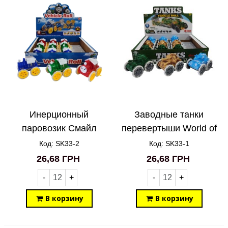
Инерционный
Заводные танки
паровозик Смайл
перевертыши World of
SK33-2
Tanks SK33-1
Код: SK33-2
Код: SK33-1
26,68 ГРН
26,68 ГРН
-
+
-
+
В корзину
В корзину