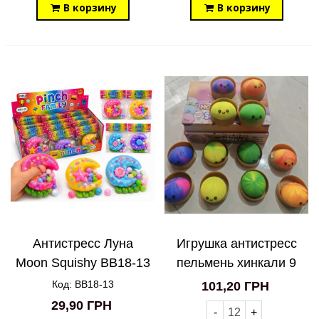
В корзину
В корзину
Антистресс Луна
Игрушка антистресс
Moon Squishy BB18-13
пельмень хинкали 9
см
Код: BB18-13
101,20 ГРН
29,90 ГРН
-
+