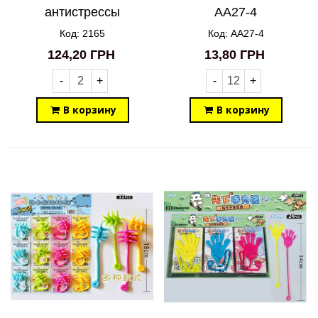
антистрессы
AA27-4
светящаяся
Код: 2165
Код: AA27-4
клавиатура 9 клавиш
124,20 ГРН
13,80 ГРН
кейкап кликер
-
+
-
+
В корзину
В корзину