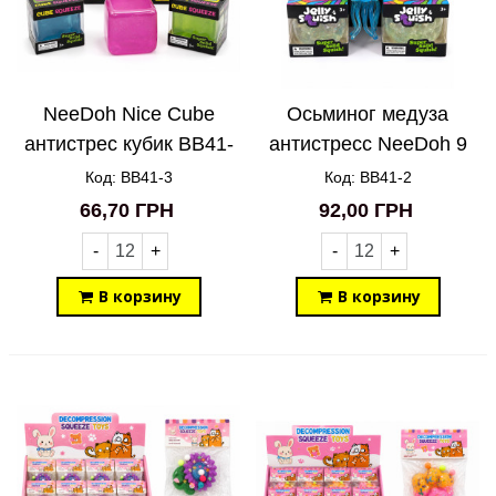
NeeDoh Nice Cube
Осьминог медуза
антистрес кубик BB41-
антистресс NeeDoh 9
3
см BB41-2
Код: BB41-3
Код: BB41-2
66,70 ГРН
92,00 ГРН
-
+
-
+
В корзину
В корзину