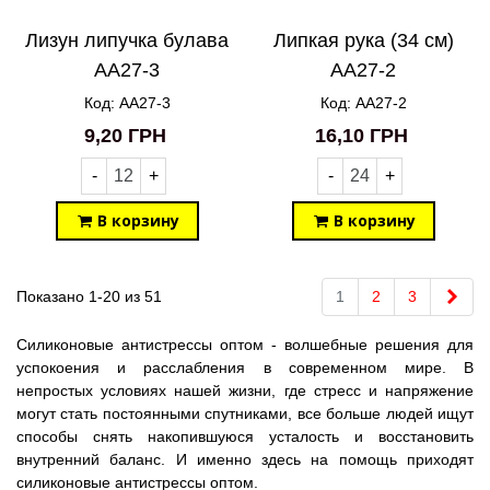
Лизун липучка булава
Липкая рука (34 см)
AA27-3
AA27-2
Код: AA27-3
Код: AA27-2
9,20 ГРН
16,10 ГРН
-
+
-
+
В корзину
В корзину
Впе
Показано 1-20 из 51
1
2
3
Силиконовые антистрессы оптом - волшебные решения для
успокоения и расслабления в современном мире. В
непростых условиях нашей жизни, где стресс и напряжение
могут стать постоянными спутниками, все больше людей ищут
способы снять накопившуюся усталость и восстановить
внутренний баланс. И именно здесь на помощь приходят
силиконовые антистрессы оптом.