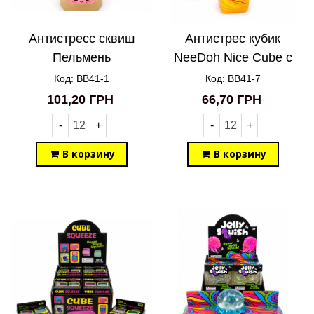
Антистресс сквиш
Антистрес кубик
Пельмень
NeeDoh Nice Cube с
ФОСФОРНЫЕ 8,5 см
наполнением BB41-7
Код: BB41-1
Код: BB41-7
BB41-1
101,20 ГРН
66,70 ГРН
-
+
-
+
В корзину
В корзину