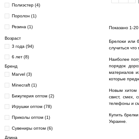
Полиэстер
(4)
Поролон
(1)
Резина
(1)
Показано 1-20
Силикон
(63)
Возраст
Брелоки или б
3 года
(94)
случиться что 
Ткань
(1)
6 лет
(8)
Наиболее попу
порядок доро
Бренд
материалов и
Marvel
(3)
которые предн
Minecraft
(1)
Новым хитом 
Бижутерия оптом
(2)
свист, смех,
телефоны и см
Игрушки оптом
(78)
Купить брелки
Приколы оптом
(1)
Украине.
Сувениры оптом
(6)
Длина