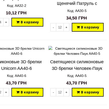
Щенячий Патруль с
Код: AA32-2
ремешком AA30-5
Код: AA30-5
10,12 ГРН
34,50 ГРН
В корзину
+
В корзину
-
+
иконовые 3D брелки
Светящиеся силиконовые
Unicorn AA40-6
3D брелки Человек-Паук
AA40-5
Код: AA40-6
Код: AA40-5
43,70 ГРН
43,70 ГРН
В корзину
В корзину
+
-
+