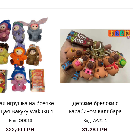
ая игрушка на брелке
Детские брелоки с
щая Вакуку Wakuku 1
карабином Капибара
сезон
AA21-1
Код: OD013
Код: AA21-1
322,00 ГРН
31,28 ГРН