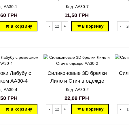
д: AA30-1
Код: AA30-7
,60 ГРН
11,50 ГРН
В корзину
В корзину
-
+
-
оки Лабубу с
Силиконовые 3D брелки
Сил
ком AA30-4
Лило и Стич в одежде
AA30-2
д: AA30-4
Код: AA30-2
,50 ГРН
22,08 ГРН
В корзину
В корзину
-
+
-