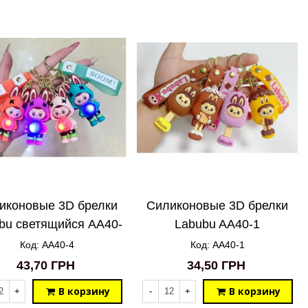
иконовые 3D брелки
Силиконовые 3D брелки
bu светящийся AA40-
Labubu AA40-1
4
Код: AA40-4
Код: AA40-1
43,70 ГРН
34,50 ГРН
В корзину
В корзину
+
-
+