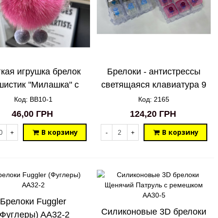
кая игрушка брелок
Брелоки - антистрессы
шистик "Милашка" с
светящаяся клавиатура 9
куколкой
клавиш кейкап кликер
Код: BB10-1
Код: 2165
46,00 ГРН
124,20 ГРН
В корзину
В корзину
+
-
+
Брелоки Fuggler
Силиконовые 3D брелоки
(Фуглеры) AA32-2