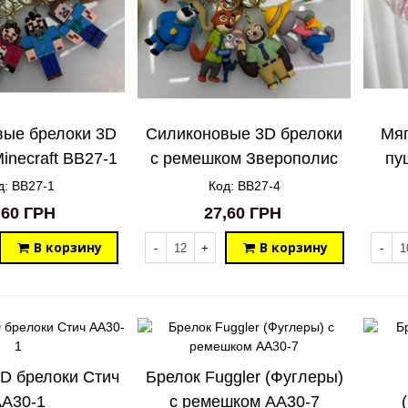
вые брелоки 3D
Силиконовые 3D брелоки
Мяг
inecraft BB27-1
с ремешком Зверополис
пу
Zootropolis BB27-4
д: BB27-1
Код: BB27-4
,60 ГРН
27,60 ГРН
В корзину
В корзину
-
+
-
D брелоки Стич
Брелок Fuggler (Фуглеры)
A30-1
с ремешком AA30-7