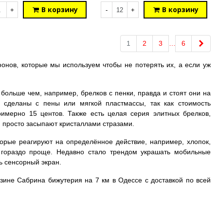
В корзину
В корзину
+
-
+
Впе
1
2
3
…
6
фонов, которые мы используем чтобы не потерять их, а если уж
больше чем, например, брелков с пенки, правда и стоят они на
 сделаны с пены или мягкой пластмассы, так как стоимость
римерно 15 центов. Также есть целая серия элитных брелков,
 просто засыпают кристаллами стразами.
орые реагируют на определённое действие, например, хлопок,
т гораздо проще. Недавно стало трендом украшать мобильные
 сенсорный экран.
зине Сабрина бижутерия на 7 км в Одессе с доставкой по всей