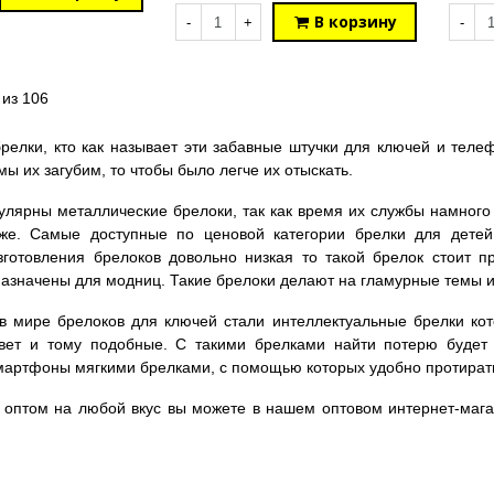
В корзину
-
+
-
 из 106
релки, кто как называет эти забавные штучки для ключей и теле
мы их загубим, то чтобы было легче их отыскать.
лярны металлические брелоки, так как время их службы намного 
же. Самые доступные по ценовой категории брелки для детей
зготовления брелоков довольно низкая то такой брелок стоит п
азначены для модниц. Такие брелоки делают на гламурные темы и
в мире брелоков для ключей стали интеллектуальные брелки кот
 свет и тому подобные. С такими брелками найти потерю буде
артфоны мягкими брелками, с помощью которых удобно протирать
 оптом на любой вкус вы можете в нашем оптовом интернет-мага