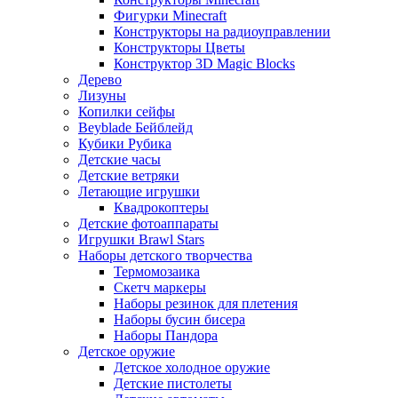
Фигурки Minecraft
Конструкторы на радиоуправлении
Конструкторы Цветы
Конструктор 3D Magic Blocks
Дерево
Лизуны
Копилки сейфы
Beyblade Бейблейд
Кубики Рубика
Детские часы
Детские ветряки
Летающие игрушки
Квадрокоптеры
Детские фотоаппараты
Игрушки Brawl Stars
Наборы детского творчества
Термомозаика
Скетч маркеры
Наборы резинок для плетения
Наборы бусин бисера
Наборы Пандора
Детское оружие
Детское холодное оружие
Детские пистолеты