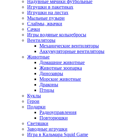
Надувные мячики футбольные
Игрушки в пакетиках
Игрушки на листах
Мыльные пузыри
Слаймы, жвачки
Сачки
Игры водяные кольцебросы
Вентиляторы
Механические вентиляторы
Аккумуляторные вентиляторы
Животные
Домашние животные
Животные зоопарка
Динозавры
Морские животные
Драконы
Птицы
Куклы
Герои
Подарки
Радиоуправления
Повторюшки
Светяшки
Заводные игрушки
Игра в Кальмара Squid Game