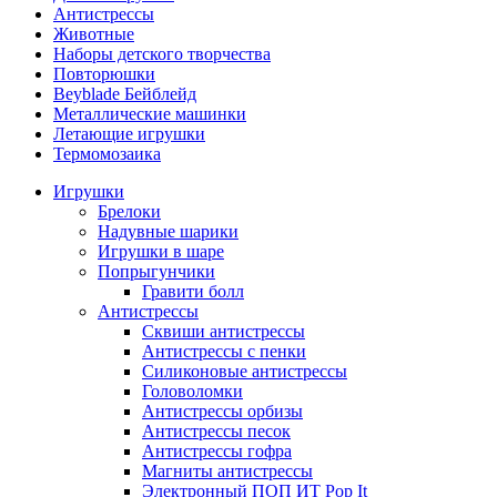
Антистрессы
Животные
Наборы детского творчества
Повторюшки
Beyblade Бейблейд
Металлические машинки
Летающие игрушки
Термомозаика
Игрушки
Брелоки
Надувные шарики
Игрушки в шаре
Попрыгунчики
Гравити болл
Антистрессы
Сквиши антистрессы
Антистрессы с пенки
Силиконовые антистрессы
Головоломки
Антистрессы орбизы
Антистрессы песок
Антистрессы гофра
Магниты антистрессы
Электронный ПОП ИТ Pop It