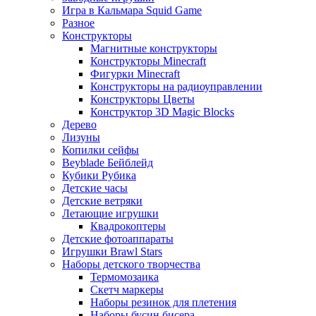
Игра в Кальмара Squid Game
Разное
Конструкторы
Магнитные конструкторы
Конструкторы Minecraft
Фигурки Minecraft
Конструкторы на радиоуправлении
Конструкторы Цветы
Конструктор 3D Magic Blocks
Дерево
Лизуны
Копилки сейфы
Beyblade Бейблейд
Кубики Рубика
Детские часы
Детские ветряки
Летающие игрушки
Квадрокоптеры
Детские фотоаппараты
Игрушки Brawl Stars
Наборы детского творчества
Термомозаика
Скетч маркеры
Наборы резинок для плетения
Наборы бусин бисера