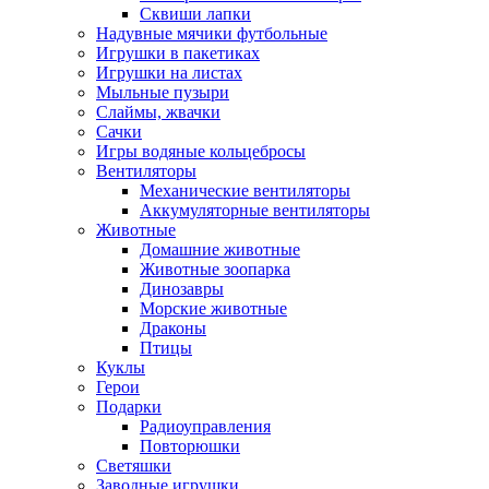
Сквиши лапки
Надувные мячики футбольные
Игрушки в пакетиках
Игрушки на листах
Мыльные пузыри
Слаймы, жвачки
Сачки
Игры водяные кольцебросы
Вентиляторы
Механические вентиляторы
Аккумуляторные вентиляторы
Животные
Домашние животные
Животные зоопарка
Динозавры
Морские животные
Драконы
Птицы
Куклы
Герои
Подарки
Радиоуправления
Повторюшки
Светяшки
Заводные игрушки