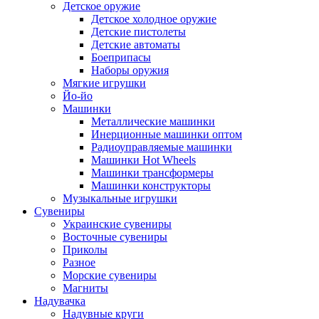
Детское оружие
Детское холодное оружие
Детские пистолеты
Детские автоматы
Боеприпасы
Наборы оружия
Мягкие игрушки
Йо-йо
Машинки
Металлические машинки
Инерционные машинки оптом
Радиоуправляемые машинки
Машинки Hot Wheels
Машинки трансформеры
Машинки конструкторы
Музыкальные игрушки
Сувениры
Украинские сувениры
Восточные сувениры
Приколы
Разное
Морские сувениры
Магниты
Надувачка
Надувные круги