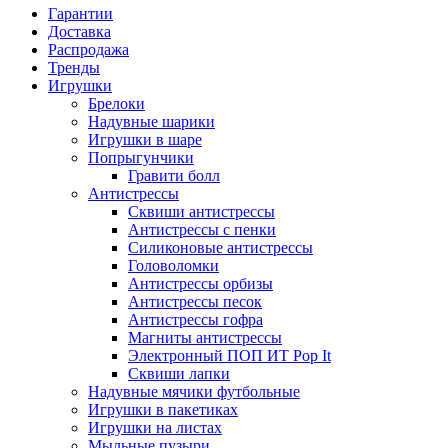
Гарантии
Доставка
Распродажа
Тренды
Игрушки
Брелоки
Надувные шарики
Игрушки в шаре
Попрыгунчики
Гравити болл
Антистрессы
Сквиши антистрессы
Антистрессы с пенки
Силиконовые антистрессы
Головоломки
Антистрессы орбизы
Антистрессы песок
Антистрессы гофра
Магниты антистрессы
Электронный ПОП ИТ Pop It
Сквиши лапки
Надувные мячики футбольные
Игрушки в пакетиках
Игрушки на листах
Мыльные пузыри