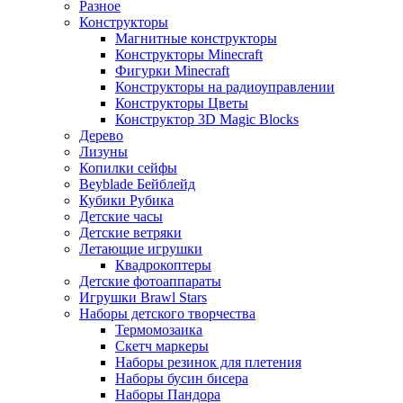
Разное
Конструкторы
Магнитные конструкторы
Конструкторы Minecraft
Фигурки Minecraft
Конструкторы на радиоуправлении
Конструкторы Цветы
Конструктор 3D Magic Blocks
Дерево
Лизуны
Копилки сейфы
Beyblade Бейблейд
Кубики Рубика
Детские часы
Детские ветряки
Летающие игрушки
Квадрокоптеры
Детские фотоаппараты
Игрушки Brawl Stars
Наборы детского творчества
Термомозаика
Скетч маркеры
Наборы резинок для плетения
Наборы бусин бисера
Наборы Пандора