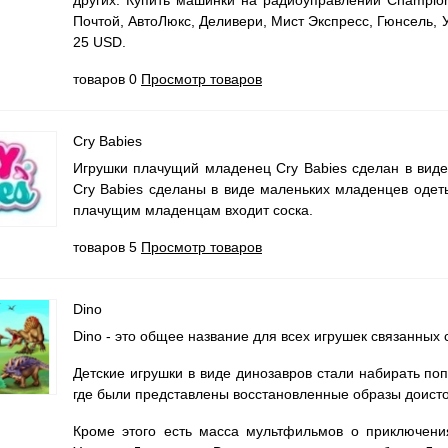
других. Купить машинки на радиоуправлении Champion
Почтой, АвтоЛюкс, Деливери, Мист Экспресс, Гюнсель,
25 USD.
товаров 0
Просмотр товаров
Cry Babies
Игрушки плачущий младенец Cry Babies сделан в виде
Cry Babies сделаны в виде маленьких младенцев одеты
плачущим младенцам входит соска.
товаров 5
Просмотр товаров
Dino
Dino - это общее название для всех игрушек связанных 
Детские игрушки в виде динозавров стали набирать по
где были представлены восстановленные образы доистор
Кроме этого есть масса мультфильмов о приключения