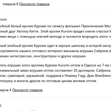
товаров 8
Просмотр товаров
romi
обный белый кролик Куроми по сюжету фильмап Приключения Мело
рный друг Хеллоу Китти. Злой кролик Kuromi крадет ключи счастья 
ткие вещи с помощью ключей мелоди и пытается возродить злого ч
лый злобный кролик Куроми одет в черную шапочку в которой загну
сортименте нашего оптового интернет-магазина игрушек Сабрина в 
вишах антистрессах, конструкторах и других игрушек.
пить игрушки злого кролика Куроми Kuromi оптом в Одессе на 7 км 
нимальный заказ игрушек оптом составляет 25 долларов. Сабрина (
том, сувениров, украшений, подарков к Новому Году, Дню Влюбленн
ллоуину и многое другое по оптовым ценам мелким оптом.
варов 4
Просмотр товаров
L