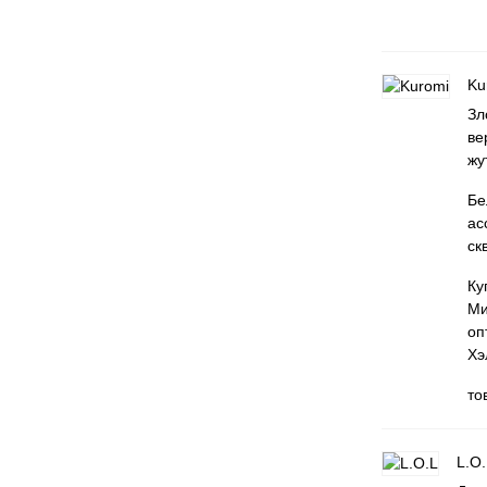
Ku
Зл
ве
жу
Бе
ас
ск
Ку
Ми
оп
Хэ
то
L.O.