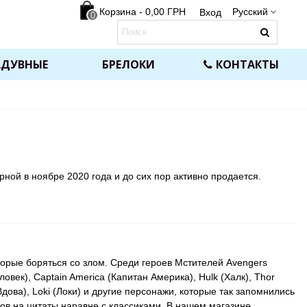
Корзина
-
0,00 ГРН
Русский
Вход
0
АДУВНЫЕ
БРЕЛОКИ
КОНТАКТЫ
ной в ноябре 2020 года и до сих пор активно продается.
торые боряться со злом.
Среди героев Мстителей Avengers
овек), Captain America (Капитан Америка), Hulk (Халк), Thor
дова), Loki (Локи) и другие персонажи, которые так запомнились
ов на цитаты наравне с классиками. В нашем магазине