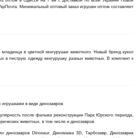
s оптом в Одессе на 7 км с доставкой по всей Украине Новой
 УкрПочта. Минимальный оптовый заказ игрушек оптом составляет
 младенца в цветной кенгурушки животного. Новый бренд кукол
х в пеструю одежду кенгурушку разных животных. В комплект к
с игрушками в виде динозавров.
пулярность после фильма реконструкции Парк Юрского периода,
ических животных, в том числе и динозавров.
х динозавров Dinosaur, Диномама 3D, Тарбозавр, Динозаврик