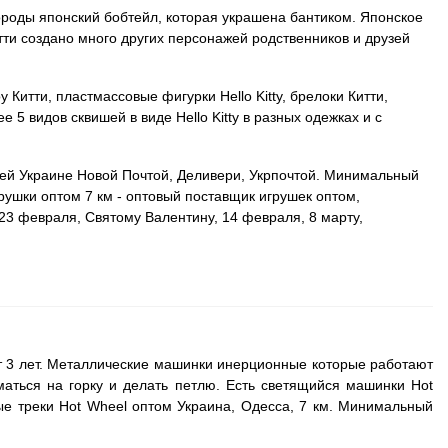
роды японский бобтейл, которая украшена бантиком. Японское
ти создано много других персонажей родственников и друзей
Китти, пластмассовые фигурки Hello Kitty, брелоки Китти,
ее 5 видов сквишей в виде Hello Kitty в разных одежках и с
 всей Украине Новой Почтой, Деливери, Укрпочтой. Минимальный
грушки оптом 7 км - оптовый поставщик игрушек оптом,
23 февраля, Святому Валентину, 14 февраля, 8 марту,
т 3 лет. Металлические машинки инерционные которые работают
маться на горку и делать петлю. Есть светящийся машинки
Hot
ые треки
Hot Wheel оптом Украина, Одесса, 7 км. Минимальный