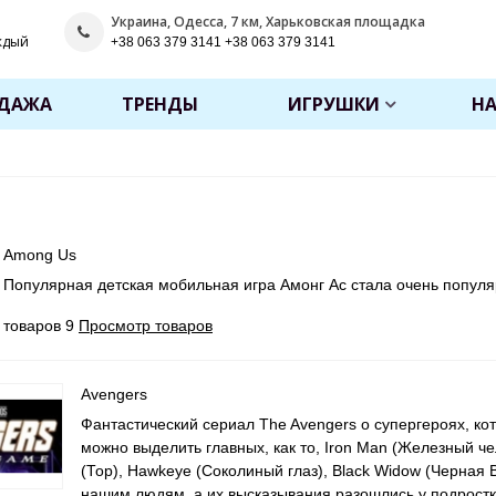
Украина, Одесса, 7 км, Харьковская площадка
ждый
+38 063 379 3141 +38 063 379 3141
ОДАЖА
ТРЕНДЫ
ИГРУШКИ
Н
Among Us
Популярная детская мобильная игра Амонг Ас стала очень популяр
товаров 9
Просмотр товаров
Avengers
Фантастический сериал
The Avengers о супергероях, ко
можно выделить главных, как то, Iron Man (Железный чел
(Тор), Hawkeye (Соколиный глаз), Black Widow (Черная В
нашим людям, а их высказывания разошлись у подростк