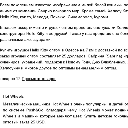
Всем поколением известно изображением милой белой кошечки по
аниме от компании Санрио покорило мир. Кроме самой Хеллоу Кит
Hello Kitty, как то, Мелоди, Почакко, Синаморолл, Куроми.
В нашем ассортименте игрушек оптом представлено куколки Хеллоу 
конструкторы Hello Kitty и ее друзей. Также у нас представлено бол
различными аксессуарами.
Купить игрушки Hello Kitty оптом в Одессе на 7 км с доставкой по
заказ игрушек оптом составляет 25 долларов. Сабрина (Sabrina) и
сувениров, украшений, подарков к Новому Году, Дню Влюбленных, 
Хэллоуину и многое другое по оптовым ценам мелким оптом.
товаров 12
Просмотр товаров
Hot Wheels
Металлические машинки Hot Wheels очень популярны в детей о
по системе
Push&Go, благодаря чему
Hot Wheels может подни
Wheels и машинки которые меняют цвет. Купить детские гоночн
оптовый заказ 25 USD.