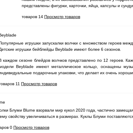
представлены фигурки, карточки, яйца, капсулы и сунд
товаров 14
Просмотр товаров
Beyblade
Популярные игрушки запускалки волчки с множеством героев межд
Детские игрушки бейблейды Beyblade имеют более 6 сезонов.
В каждом сезоне блейдов волчков представлено по 12 героев. Ка
модели Beyblade имеют металлическое кольцо, оснащены музы
индивидуальные подарочные упаковки, что делает их очень хороши
товаров 11
Просмотр товаров
ume
олки Блуми Blume взорвали мир кукол 2020 года, частично замеща
ему свойству увеличиваться в размерах. Куклы Блуми поставляются 
аров 0
Просмотр товаров