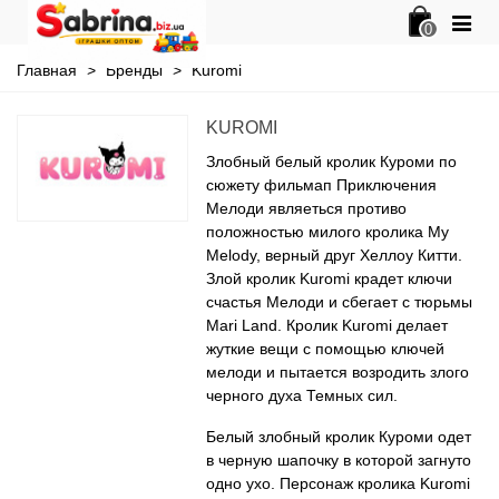
0
Главная
>
Бренды
>
Kuromi
KUROMI
Злобный белый кролик Куроми по
сюжету фильмап Приключения
Мелоди являеться противо
положностью милого кролика My
Melody, верный друг Хеллоу Китти.
Злой кролик Kuromi крадет ключи
счастья Мелоди и сбегает с тюрьмы
Mari Land. Кролик Kuromi делает
жуткие вещи с помощью ключей
мелоди и пытается возродить злого
черного духа Темных сил.
Белый злобный кролик Куроми одет
в черную шапочку в которой загнуто
одно ухо. Персонаж кролика Kuromi