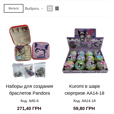
Выбрать
Фильтр
Наборы для создания
Kuromi в шаре
браслетов Pandora
сюрпризе AA14-18
Kuromi 40
Код: AA5-6
Код: AA14-18
аксессуаров с пакетом
271,40 ГРН
59,80 ГРН
AA5-6