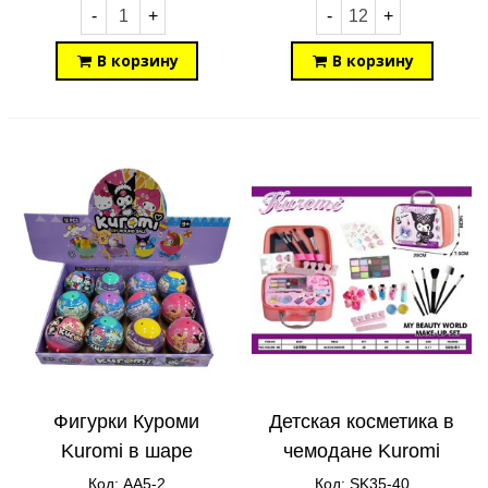
-
+
-
+
В корзину
В корзину
Фигурки Куроми
Детская косметика в
Kuromi в шаре
чемодане Kuromi
коляске AA5-2
SK35-40
Код: AA5-2
Код: SK35-40