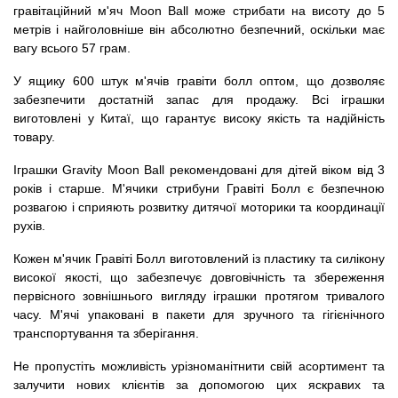
гравітаційний м'яч Moon Ball може стрибати на висоту до 5
метрів і найголовніше він абсолютно безпечний, оскільки має
вагу всього 57 грам.
У ящику 600 штук м'ячів гравіти болл оптом, що дозволяє
забезпечити достатній запас для продажу. Всі іграшки
виготовлені у Китаї, що гарантує високу якість та надійність
товару.
Іграшки Gravity Moon Ball рекомендовані для дітей віком від 3
років і старше. М'ячики стрибуни Гравіті Болл є безпечною
розвагою і сприяють розвитку дитячої моторики та координації
рухів.
Кожен м'ячик Гравіті Болл виготовлений із пластику та силікону
високої якості, що забезпечує довговічність та збереження
первісного зовнішнього вигляду іграшки протягом тривалого
часу. М'ячі упаковані в пакети для зручного та гігієнічного
транспортування та зберігання.
Не пропустіть можливість урізноманітнити свій асортимент та
залучити нових клієнтів за допомогою цих яскравих та