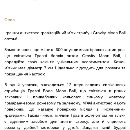
Опис
Іграшки антистрес гравітаційний м'яч стрибун Gravity Moon Ball
оптом!
Замовте ящик, що містить 600 штук дитячих іграшок антистрес,
що світяться Гравіті боллів оптом Gravity Moon Ball, і
порадуйте своїх клієнтів унікальним асортиментом! Кожен
м'ячик має діаметр 7 см і ідеально підходить для розваги та
покращення настрою.
В одній упаковці знаходиться 12 штук великих силіконових
стрибунців Гравіті Болл Moon Ball, що світяться в різних
яскравих і привабливих кольорах: синьому, жовтому,
помаранчевому, рожевому та зеленому. М'ячі антистрес мають
поверхню, що нагадує поверхню місяця з численними
кратерами. Таким чином, м'ячики Гравіті Болл оптом не тільки
є відмінним засобом для зняття стресу, але й сприяють
розвитку дрібної моторики у дітей. Завдяки такій будові