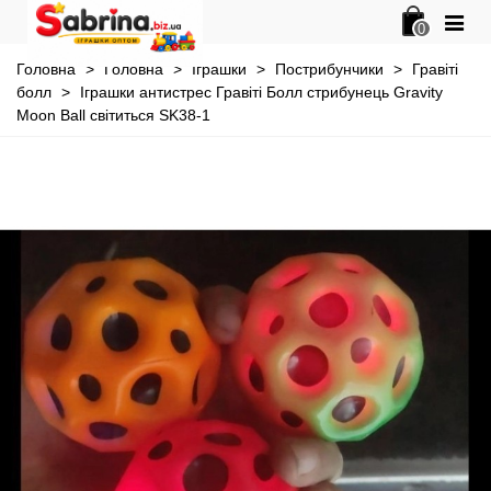
0
Головна
>
Головна
>
Іграшки
>
Пострибунчики
>
Гравіті
болл
>
Іграшки антистрес Гравіті Болл стрибунець Gravity
Moon Ball світиться SK38-1