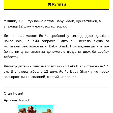
Купити
У ящику 720 штук йо-йо оптом Baby Shark, що світяться, в
упаковці 12 штук у чотирьох кольорах.
Дитячі пластмасові йо-йо зроблені у вигляді двох дисків з
наклейкою, на якій зображені дитина і весела акула за
мотивами рекламної пісні Baby Shark. При падінні дитяче йо-
йо на нитці світиться за допомогою діодів та двох батарейок
таблеток.
Діаметр дитячих пластмасових йо-йо Бебі Шарк становить 5.5
см. В упаковці зібрано 12 штук йо-йо Baby Shark у чотирьох
кольорах: синій, зелений, жовтий, червоний.
Стан
Новий
Артикул:
N20-8