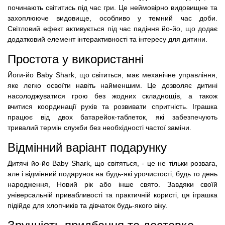
починають світитись під час гри. Це неймовірно видовищне та
захоплююче видовище, особливо у темний час доби.
Світловий ефект активується під час падіння йо-йо, що додає
додатковий елемент інтерактивності та інтересу для дитини.
Простота у використанні
Йоги-йо Baby Shark, що світиться, має механічне управління,
яке легко освоїти навіть найменшим. Це дозволяє дитині
насолоджуватися грою без жодних складнощів, а також
вчитися координації рухів та розвивати спритність. Іграшка
працює від двох батарейок-таблеток, які забезпечують
тривалий термін служби без необхідності частої заміни.
Відмінний варіант подарунку
Дитячі йо-йо Baby Shark, що світяться, - це не тільки розвага,
але і відмінний подарунок на будь-які урочистості, будь то день
народження, Новий рік або інше свято. Завдяки своїй
універсальній привабливості та практичній користі, ця іграшка
підійде для хлопчиків та дівчаток будь-якого віку.