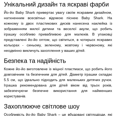
Унікальний дизайн та яскраві фарби
Йо-йо Baby Shark привертає увагу своїм яскравим дизайном,
натхненним всесвітньо відомою піснею Baby Shark. На
кожному із двох пластикових дисків нанесена наклейка із
зображенням милої дитини та веселої акули, що робить
іграшку особливо привабливою для малюків. В упаковці
представлені йо-йо оптом, що світиться, в чотирьох яскравих
кольорах - синьому, зеленому, жовтому і червоному, які
неодмінно викличуть захоплення у ваших дітей.
Безпека та надійність
Кожне йо-йо виготовлене із міцної пластмаси, що робить його
довговічним та безпечним для дітей. Діаметр іграшки складає
5.5 см, що ідеально підходить для маленьких дитячих ручок.
Іграшка рекомендована для дітей віком від трьох років,
забезпечуючи безпечне використання для найменших
користувачів.
Захоплююче світлове шоу
Особливість йо-йо Baby Shark – це вбудовані світлодіоди, які