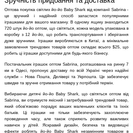
Зручність придбання та доставка
Оптова покупка світлих йо-йо Baby Shark від компанії Sabrina -
це зручний і надійний спосіб запастися популярними
іграшками для вашого магазину. В одному ящику знаходиться
720 штук йо-йо оптом, що світяться, кожна модель упакована в
коробку з 12 йо-йо, що робить транспортування і зберігання
дуже зручними. Іграшки виробляються в Китаї, а мінімальне
замовлення трендових товарів оптом складає всього $25, що
робить ці іграшки доступними для будь-якого бізнесу.
Постачальник іграшок оптом Sabrina, розташована на ринку 7
км в Одесі, пропонує доставку по всій Україні через надійні
служби – Нова Пошта, Делівері та Укрпошта. Це забезпечує
швидке та зручне отримання товару у потрібний термін.
Вибираючи дитячі йо-йо Baby Shark, що світяться оптом від
Sabrina, ви отримуєте якісний і затребуваний трендовий товар,
який обов'язково порадує ваших маленьких клієнтів та їхніх
батьків. Ці іграшки не тільки забезпечують захоплююче
проведення часу, але також сприяють розвитку важливих
навичок у дітей. Яскравий дизайн, безпека та видовищні
ефекти роблять йо-йо Baby Shark незамінним товаром в