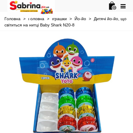
0
Головна
>
Головна
>
Іграшки
>
Йо-йо
>
Дитячі йо-йо, що
світиться на нитці Baby Shark N20-8