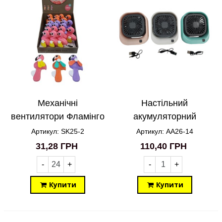
Механічні
Настільний
вентилятори Фламінго
акумуляторний
SK25-2
вентилятор
Артикул: SK25-2
Артикул: AA26-14
трансформер AA26-14
31,28 ГРН
110,40 ГРН
-
+
-
+
Купити
Купити