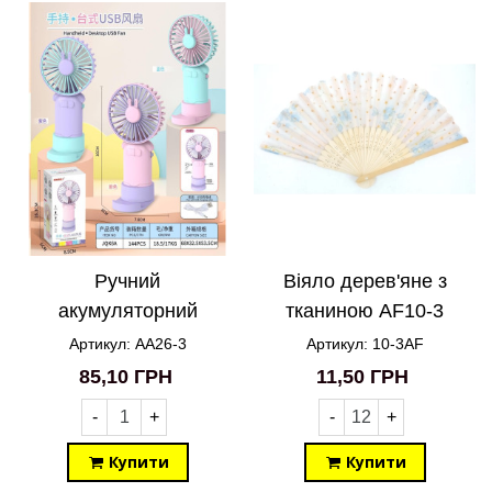
Ручний
Віяло дерев'яне з
акумуляторний
тканиною AF10-3
вентилятор Mini Fan з
Артикул: AA26-3
Артикул: 10-3AF
підставкою Кролик
85,10 ГРН
11,50 ГРН
AA26-3
-
+
-
+
Купити
Купити