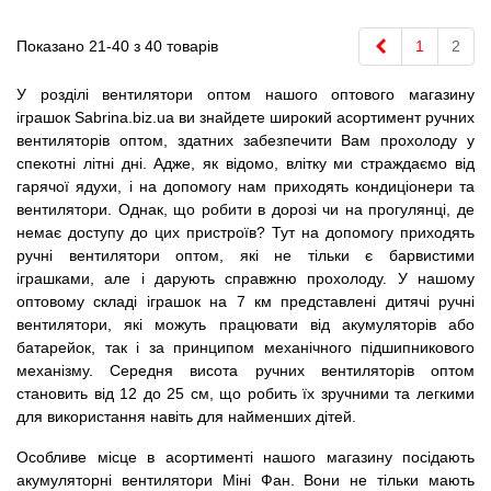
Попередній
Показано 21-40 з 40 товарів
1
2
У розділі вентилятори оптом нашого оптового магазину
іграшок Sabrina.biz.ua ви знайдете широкий асортимент ручних
вентиляторів оптом, здатних забезпечити Вам прохолоду у
спекотні літні дні. Адже, як відомо, влітку ми страждаємо від
гарячої ядухи, і на допомогу нам приходять кондиціонери та
вентилятори. Однак, що робити в дорозі чи на прогулянці, де
немає доступу до цих пристроїв? Тут на допомогу приходять
ручні вентилятори оптом, які не тільки є барвистими
іграшками, але і дарують справжню прохолоду. У нашому
оптовому складі іграшок на 7 км представлені дитячі ручні
вентилятори, які можуть працювати від акумуляторів або
батарейок, так і за принципом механічного підшипникового
механізму. Середня висота ручних вентиляторів оптом
становить від 12 до 25 см, що робить їх зручними та легкими
для використання навіть для найменших дітей.
Особливе місце в асортименті нашого магазину посідають
акумуляторні вентилятори Міні Фан. Вони не тільки мають