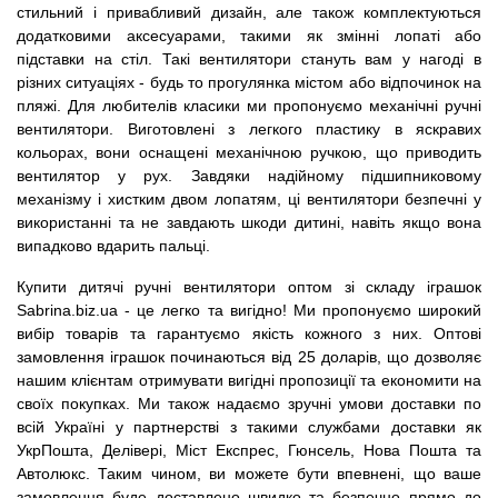
стильний і привабливий дизайн, але також комплектуються
додатковими аксесуарами, такими як змінні лопаті або
підставки на стіл. Такі вентилятори стануть вам у нагоді в
різних ситуаціях - будь то прогулянка містом або відпочинок на
пляжі. Для любителів класики ми пропонуємо механічні ручні
вентилятори. Виготовлені з легкого пластику в яскравих
кольорах, вони оснащені механічною ручкою, що приводить
вентилятор у рух. Завдяки надійному підшипниковому
механізму і хистким двом лопатям, ці вентилятори безпечні у
використанні та не завдають шкоди дитині, навіть якщо вона
випадково вдарить пальці.
Купити дитячі ручні вентилятори оптом зі складу іграшок
Sabrina.biz.ua - це легко та вигідно! Ми пропонуємо широкий
вибір товарів та гарантуємо якість кожного з них. Оптові
замовлення іграшок починаються від 25 доларів, що дозволяє
нашим клієнтам отримувати вигідні пропозиції та економити на
своїх покупках. Ми також надаємо зручні умови доставки по
всій Україні у партнерстві з такими службами доставки як
УкрПошта, Делівері, Міст Експрес, Гюнсель, Нова Пошта та
Автолюкс. Таким чином, ви можете бути впевнені, що ваше
замовлення буде доставлено швидко та безпечно прямо до