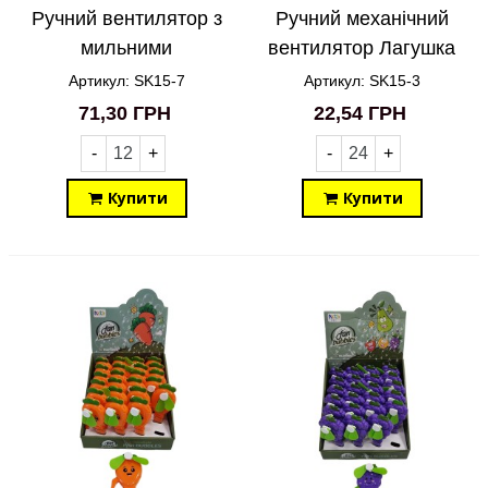
Ручний вентилятор з
Ручний механічний
мильними
вентилятор Лагушка
бульбашками
SK15-3
Артикул: SK15-7
Артикул: SK15-3
Динозавр SK15-7
71,30 ГРН
22,54 ГРН
-
+
-
+
Купити
Купити