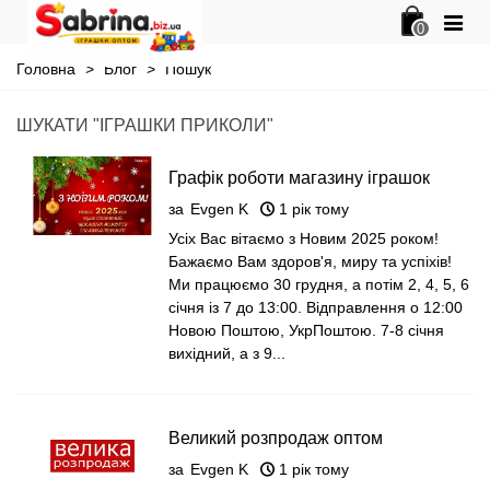
0
Головна
>
Блог
>
Пошук
ШУКАТИ "ІГРАШКИ ПРИКОЛИ"
Графік роботи магазину іграшок
оптом Сабрина на Новий Рік 2025
за
Evgen K
1 рік тому
Усіх Вас вітаємо з Новим 2025 роком!
Бажаємо Вам здоров'я, миру та успіхів!
Ми працюємо 30 грудня, а потім 2, 4, 5, 6
січня із 7 до 13:00. Відправлення о 12:00
Новою Поштою, УкрПоштою. 7-8 січня
вихідний, а з 9...
Великий розпродаж оптом
китайських іграшок 7 км Одеса
за
Evgen K
1 рік тому