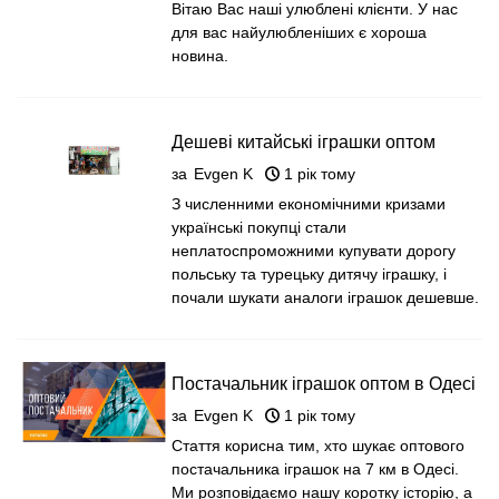
Вітаю Вас наші улюблені клієнти. У нас
для вас найулюбленіших є хороша
новина.
Дешеві китайські іграшки оптом
Одеса, 7 км
за
Evgen K
1 рік тому
З численними економічними кризами
українські покупці стали
неплатоспроможними купувати дорогу
польську та турецьку дитячу іграшку, і
почали шукати аналоги іграшок дешевше.
Постачальник іграшок оптом в Одесі
на 7 км
за
Evgen K
1 рік тому
Стаття корисна тим, хто шукає оптового
постачальника іграшок на 7 км в Одесі.
Ми розповідаємо нашу коротку історію, а