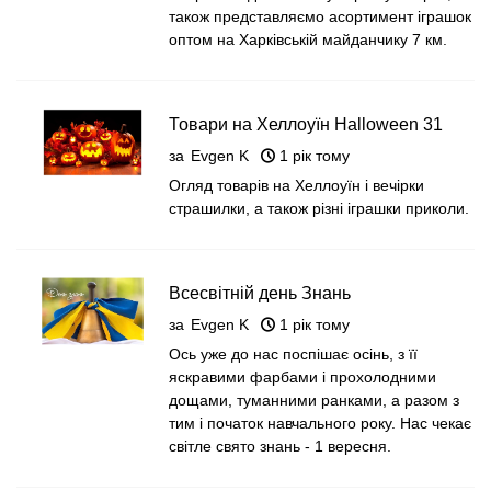
також представляємо асортимент іграшок
оптом на Харківській майданчику 7 км.
Товари на Хеллоуїн Halloween 31
жовтня 2025 року
за
Evgen K
1 рік тому
Огляд товарів на Хеллоуїн і вечірки
страшилки, а також різні іграшки приколи.
Всесвітній день Знань
за
Evgen K
1 рік тому
Ось уже до нас поспішає осінь, з її
яскравими фарбами і прохолодними
дощами, туманними ранками, а разом з
тим і початок навчального року. Нас чекає
світле свято знань - 1 вересня.