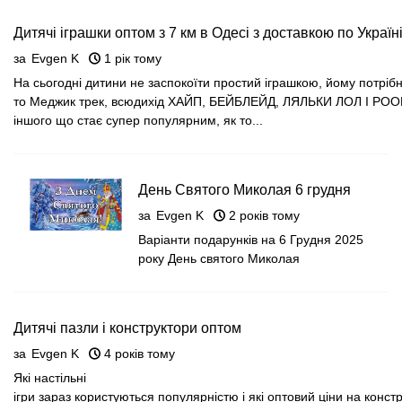
Дитячі іграшки оптом з 7 км в Одесі з доставкою по Україн
за
Evgen K
1 рік тому
На сьогодні дитини не заспокоїти простий іграшкою, йому потріб
то Меджик трек, всюдихід ХАЙП, БЕЙБЛЕЙД, ЛЯЛЬКИ ЛОЛ І PO
іншого що стає супер популярним, як то...
День Святого Миколая 6 грудня
за
Evgen K
2 років тому
Варіанти подарунків на 6 Грудня 2025
року День святого Миколая
Дитячі пазли і конструктори оптом
за
Evgen K
4 років тому
Які настільні
ігри зараз користуються популярністю і які оптовий ціни на констр