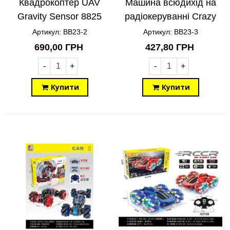
Квадрокоптер UAV
Машина всюдихід на
Gravity Sensor 8825
радіокеруванні Crazy
BB23-2
Stunt BB23-3
Артикул: BB23-2
Артикул: BB23-3
690,00 ГРН
427,80 ГРН
-
+
-
+
Купити
Купити