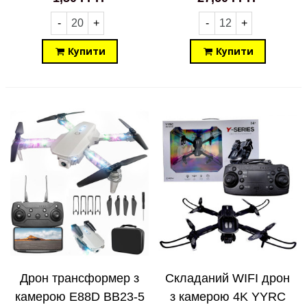
-
+
-
+
Купити
Купити
Дрон трансформер з
Складаний WIFI дрон
камерою E88D BB23-5
з камерою 4K YYRC