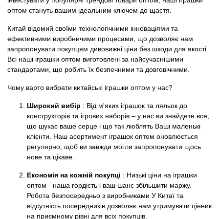
інвестувати у популярні трендові товари оптом, наші іграшки
оптом стануть вашим ідеальним ключем до щастя.
Китай відомий своїми технологічними інноваціями та
ефективними виробничими процесами, що дозволяє нам
запропонувати покупцям дивовижні ціни без шкоди для якості.
Всі наші іграшки оптом виготовлені за найсучаснішими
стандартами, що робить їх безпечними та довговічними.
Чому варто вибрати китайські іграшки оптом у нас?
Широкий вибір
: Від м'яких іграшок та ляльок до
конструкторів та ігрових наборів – у нас ви знайдете все,
що шукає ваше серце і що так люблять Ваші маленькі
клієнти. Наш асортимент іграшок оптом оновлюється
регулярно, щоб ви завжди могли запропонувати щось
нове та цікаве.
Економія на кожній покупці
: Низькі ціни на іграшки
оптом - наша гордість і ваш шанс збільшити маржу.
Робота безпосередньо з виробниками У Китаї та
відсутність посередників дозволяє нам утримувати цінник
на приємному рівні для всіх покупців.