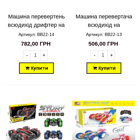
Машина перевертень
Машина перевертача
всюдихід дрифтер на
всюдихід на
радіокеруванні CX-86
радіокеруванні RCCR
Артикул: BB22-14
Артикул: BB22-13
BB22-14
CX-81 BB22-13
782,00 ГРН
506,00 ГРН
-
+
-
+
Купити
Купити