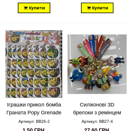
Купити
Купити
Іграшки прикол бомба
Силіконові 3D
Граната Popy Grenade
брелоки з ремінцем
BB26-2
Зверополіс Zootropolis
Артикул: BB26-2
Артикул: BB27-4
BB27-4
1,50 ГРН
27,60 ГРН