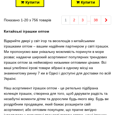
Купити
Купити
Далі
Показано 1-20 з 756 товарів
1
2
3
…
38
Китайські іграшки оптом
Відкрийте двері у світ ігор та веселощів з китайськими
іграшками оптом – вашим надійним партнером у світі іграшок.
Ми пропонуємо вам унікальну можливість поринути в море
розваг, надаючи широкий асортимент популярних трендових
іграшок оптом за неймовірно низькими оптовими цінами. Всі
ваші улюблені ігрові товари зібрані в одному місці на
знаменитому ринку 7 км в Одесі і доступні для доставки по всій
Україні.
Наш асортимент іграшок оптом - це ретельно підібрана
колекція іграшок, створена для того, щоб дарувати радість та
незабутні моменти дітям та дорослим будь-якого віку. Будь ви
роздрібним продавцем, який бажає розширити свій
асортимент, або оптовим покупцем, що прагне вигідно