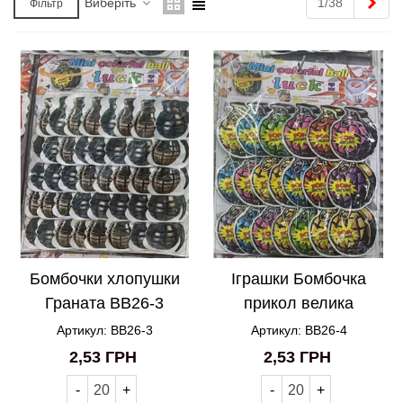
Далі
Виберіть
1/38
Фільтр
Бомбочки хлопушки
Іграшки Бомбочка
Граната BB26-3
прикол велика
Граната Popy Grenade
Артикул: BB26-3
Артикул: BB26-4
BB26-4
2,53 ГРН
2,53 ГРН
-
+
-
+