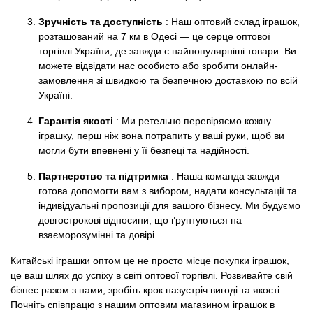
Зручність та доступність
: Наш оптовий склад іграшок,
розташований на 7 км в Одесі — це серце оптової
торгівлі України, де завжди є найпопулярніші товари. Ви
можете відвідати нас особисто або зробити онлайн-
замовлення зі швидкою та безпечною доставкою по всій
Україні.
Гарантія якості
: Ми ретельно перевіряємо кожну
іграшку, перш ніж вона потрапить у ваші руки, щоб ви
могли бути впевнені у її безпеці та надійності.
Партнерство та підтримка
: Наша команда завжди
готова допомогти вам з вибором, надати консультації та
індивідуальні пропозиції для вашого бізнесу. Ми будуємо
довгострокові відносини, що ґрунтуються на
взаєморозумінні та довірі.
Китайські іграшки оптом це не просто місце покупки іграшок,
це ваш шлях до успіху в світі оптової торгівлі. Розвивайте свій
бізнес разом з нами, зробіть крок назустріч вигоді та якості.
Почніть співпрацю з нашим оптовим магазином іграшок в