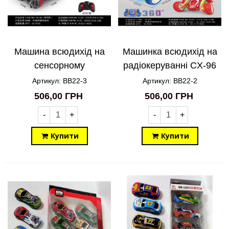
Машина всюдихід на
Машинка всюдихід на
сенсорному
радіокеруванні CX-96
радіокеруванні
Turbo 360 BB22-2
Артикул: BB22-3
Артикул: BB22-2
жестами/рукою CX-85
506,00 ГРН
506,00 ГРН
BB22-3
-
+
-
+
Купити
Купити